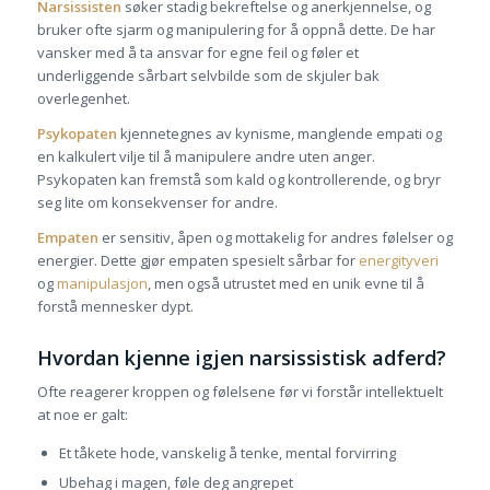
Narsissisten
søker stadig bekreftelse og anerkjennelse, og
bruker ofte sjarm og manipulering for å oppnå dette. De har
vansker med å ta ansvar for egne feil og føler et
underliggende sårbart selvbilde som de skjuler bak
overlegenhet.
Psykopaten
kjennetegnes av kynisme, manglende empati og
en kalkulert vilje til å manipulere andre uten anger.
Psykopaten kan fremstå som kald og kontrollerende, og bryr
seg lite om konsekvenser for andre.
Empaten
er sensitiv, åpen og mottakelig for andres følelser og
energier. Dette gjør empaten spesielt sårbar for
energityveri
og
manipulasjon
, men også utrustet med en unik evne til å
forstå mennesker dypt.
Hvordan kjenne igjen narsissistisk adferd?
Ofte reagerer kroppen og følelsene før vi forstår intellektuelt
at noe er galt:
Et tåkete hode, vanskelig å tenke, mental forvirring
Ubehag i magen, føle deg angrepet