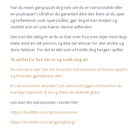
Har du noen gang spurt deg selv om du er narsissistisk eller
en psykopat? I såfall er du garantert ikke det. Bare at du spør
og reflekterer over spørsmålet, gjør deg til mer moden og
utviklet enn en som bærer denne adferden.
Det som blir viktig er at du er klar over hva som skjer med deg i
møte med en slik person og ikke tar ansvar for den andre og
dens følelser. For det er det som vil holde deg fanget i spillet.
SE spillet for hva det er og trekk deg ut!
Du kan lese mer her om hvordan narsissisten vil kunne opptre
og hvordan gjenkjenne den.
Er narsissismen økende? Les denne bloggen om hvorfor du
kanskje opplever å se og møte de økende grad.
Les mer om narsissisme i serien her:
https://levdittliv.no/cat/narsissisme/
https://levdittliv.no/cat/gaslighting/