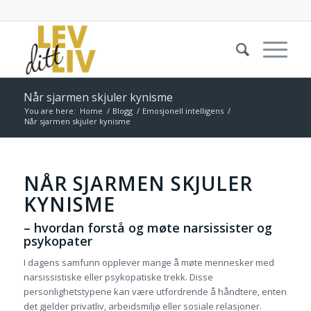
Når sjarmen skjuler kynisme
You are here:
Home
/
Blogg
/
Emosjonell intelligens
/
Når sjarmen skjuler kynisme
NÅR SJARMEN SKJULER
KYNISME
– hvordan forstå og møte narsissister og
psykopater
I dagens samfunn opplever mange å møte mennesker med
narsissistiske eller psykopatiske trekk. Disse
personlighetstypene kan være utfordrende å håndtere, enten
det gjelder privatliv, arbeidsmiljø eller sosiale relasjoner.