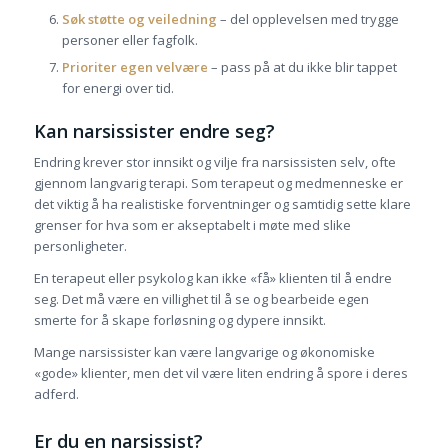
Søk støtte og veiledning
– del opplevelsen med trygge
personer eller fagfolk.
Prioriter egen velvære
– pass på at du ikke blir tappet
for energi over tid.
Kan narsissister endre seg?
Endring krever stor innsikt og vilje fra narsissisten selv, ofte
gjennom langvarig terapi. Som terapeut og medmenneske er
det viktig å ha realistiske forventninger og samtidig sette klare
grenser for hva som er akseptabelt i møte med slike
personligheter.
En terapeut eller psykolog kan ikke «få» klienten til å endre
seg. Det må være en villighet til å se og bearbeide egen
smerte for å skape forløsning og dypere innsikt.
Mange narsissister kan være langvarige og økonomiske
«gode» klienter, men det vil være liten endring å spore i deres
adferd.
Er du en narsissist?