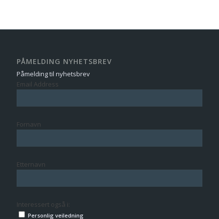
PÅMELDING NYHETSBREV
Påmelding til nyhetsbrev
Email Address
Fornavn
Etternavn
Interessert også i:
Personlig veiledning