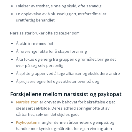
Følelser av tristhet, sinne og skyld, ofte samtidig
En opplevelse av å bli usynliggjort, misforstått eller
urettferdig behandlet
Narsissister bruker ofte strategier som:
Å aldri innrømme feil
Å forvrenge fakta for å skape forvirring
Å ta fokus og energi fra gruppen og formålet, bringe det
over på seg selv personlig
Å splitte grupper ved å lage allianser og ekskludere andre
Å projisere egne feil og svakheter over på deg
Forskjellene mellom narsissist og psykopat
Narsissisten
er drevet av behovet for bekreftelse og et
idealisert selvbilde. Deres adferd springer ofte ut av
sårbarhet, selv om det skjules godt.
Psykopaten
mangler denne sårbarheten og empati, og
handler mer kynisk og målrettet for egen vinning uten