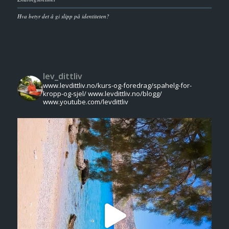
Hva betyr det å gi slipp på identiteten?
lev_dittliv
www.levdittliv.no/kurs-og-foredrag/spahelg-for-
kropp-og-sjel/
www.levdittliv.no/blogg/
www.youtube.com/levdittliv