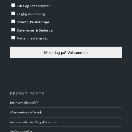
Kurs og utdannelser
Faglig veiledning
Rebirth_Pusteterapi
Sjelereiser & Sjelespa
Portal medlemskap
Meld deg på! Velkommen
RECENT POSTS
Informert eller redd?
Metamorfosen skjer NÅ!
Når personlig utvikling ikke er nok
Endringstretthet