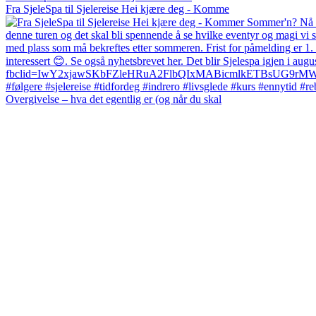
Fra SjeleSpa til Sjelereise Hei kjære deg - Komme
Overgivelse – hva det egentlig er (og når du skal