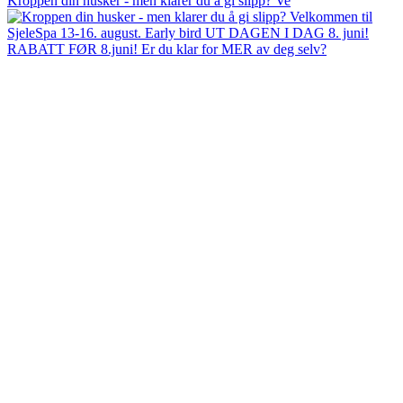
Kroppen din husker - men klarer du å gi slipp? Ve
RABATT FØR 8.juni! Er du klar for MER av deg selv?