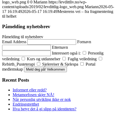
logo_web.png
0
0
Mariann
https://levdittliv.no/wp-
content/uploads/2019/02/levdittlig-logo_web.png
Mariann
2026-05-
17 16:19:49
2026-05-17 16:19:49
Mesterens vei – fra fragmentering
til helhet
Påmelding nyhetsbrev
Påmelding til nyhetsbrev
Email Address
Fornavn
Etternavn
Interessert også i:
Personlig
veiledning
Kurs og utdannelser
Faglig veiledning
Rebirth_Pusteterapi
Sjelereiser & Sjelespa
Portal
medlemskap
Meld deg på! Velkommen
Recent Posts
Informert eller redd?
Metamorfosen skjer NÅ!
Når personlig utvikling ikke er nok
Endringstretthet
Hva betyr det å gi slipp på identiteten?