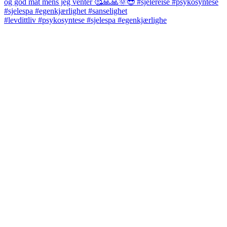
#levdittliv #psykosyntese #sjelespa #egenkjærlighe