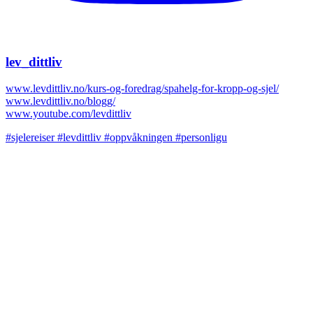
lev_dittliv
www.levdittliv.no/kurs-og-foredrag/spahelg-for-kropp-og-sjel/
www.levdittliv.no/blogg/
www.youtube.com/levdittliv
#sjelereiser #levdittliv #oppvåkningen #personligu