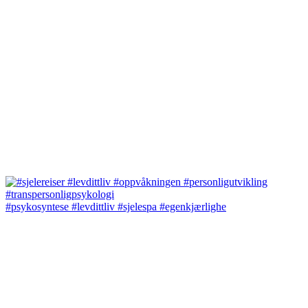
#psykosyntese #levdittliv #sjelespa #egenkjærlighe