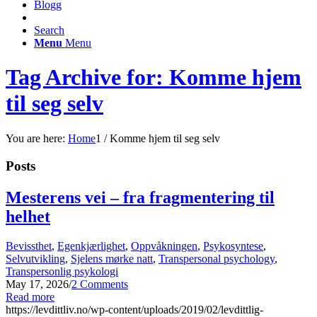
Blogg
Search
Menu
Menu
Tag Archive for: Komme hjem
til seg selv
You are here:
Home
1
/
Komme hjem til seg selv
Posts
Mesterens vei – fra fragmentering til
helhet
Bevissthet
,
Egenkjærlighet
,
Oppvåkningen
,
Psykosyntese
,
Selvutvikling
,
Sjelens mørke natt
,
Transpersonal psychology
,
Transpersonlig psykologi
May 17, 2026
/
2 Comments
Read more
https://levdittliv.no/wp-content/uploads/2019/02/levdittlig-