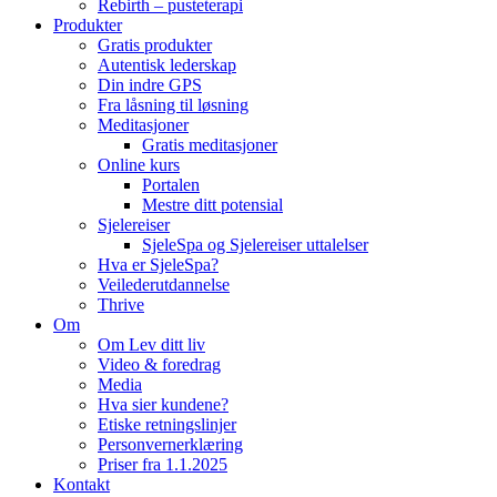
Rebirth – pusteterapi
Produkter
Gratis produkter
Autentisk lederskap
Din indre GPS
Fra låsning til løsning
Meditasjoner
Gratis meditasjoner
Online kurs
Portalen
Mestre ditt potensial
Sjelereiser
SjeleSpa og Sjelereiser uttalelser
Hva er SjeleSpa?
Veilederutdannelse
Thrive
Om
Om Lev ditt liv
Video & foredrag
Media
Hva sier kundene?
Etiske retningslinjer
Personvernerklæring
Priser fra 1.1.2025
Kontakt