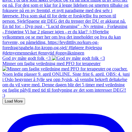
God ny måte godt folk <3
Minner om faglig veiledning med PFO for terapeuter
Load More