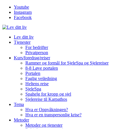
Youtube
Instagram
Facebook
Lev ditt liv
Tjenester
For bedrifter
Privatperson
Kurs/foredrag/reiser
Rammer og formål for SjeleSpa og Sjelereiser
8-8 Løve portalen
Portalen
Faglig veiledning
Heltens reise
SjeleSpa
Spahelg for kropp og sjel
Sjelereise til Karpathos
Tema
Hva er Oppvåkningen?
Hva er en transpersonlig krise?
Metoder
Metoder og tjenester