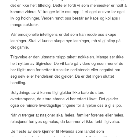
det er ikke helt tilfeldig. Dette er fordi vi som mennesker er nødt å
komme videre. Vi trenger løfte oss opp til et eget ansvar for eget
liv og holdninger. Verden rundt oss består av kaos og kollaps i
mange sektorer.
Vår emosjonelle intelligens er det som kan redde oss skape
løsninger. Skal vi kunne skape nye løsninger, må vi gi slipp på
det gamle.
Tilgivelse er den ultimate “slipp taket” nøkkelen. Mange ser ikke
helt nytten av tilgivelse. De vil bare gå videre og noen mener de
har tilgitt men fortsetter å snakke nedlatende eller negativt om
seg selv eller hendelsen det gjelder. Da er det ingen sluttet
handling.
Betydninge av å kunne tilgi gjelder ikke bare de store
overtrampene, de store sårene vi har erfart i livet. Det gjelder
også de mindre hverdagslige tingene for å hjelpe oss å gi slipp.
Når vi trenger at nasjoner skal heles, familier forenes eller heles,
relasjoner fornyes og heles, da kommer vi ikke forbi tilgivelse.
De fleste av dere kjenner til Rwanda som landet som