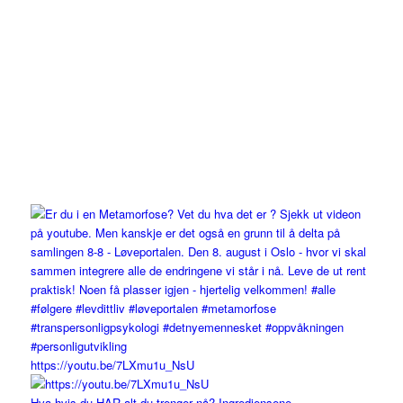
https://youtu.be/7LXmu1u_NsU
Hva hvis du HAR alt du trenger nå? Ingrediensene