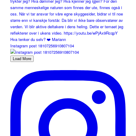
Instagram post 18107256910807104
Load More