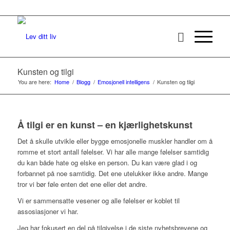
Kunsten og tilgi
You are here:
Home
/
Blogg
/
Emosjonell intelligens
/
Kunsten og tilgi
Å tilgi er en kunst – en kjærlighetskunst
Det å skulle utvikle eller bygge emosjonelle muskler handler om å
romme et stort antall følelser. Vi har alle mange følelser samtidig
du kan både hate og elske en person. Du kan være glad i og
forbannet på noe samtidig. Det ene utelukker ikke andre. Mange
tror vi bør føle enten det ene eller det andre.
Vi er sammensatte vesener og alle følelser er koblet til
assosiasjoner vi har.
Jeg har fokusert en del på tilgivelse i de siste nyhetsbrevene og