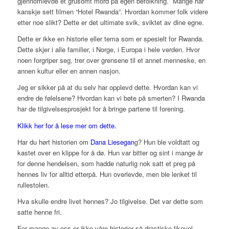
gjennomlevde et grusomt mord på egen befolkning. Mange har
kanskje sett filmen “Hotel Rwanda”. Hvordan kommer folk videre
etter noe slikt? Dette er det ultimate svik, sviktet av dine egne.
Dette er ikke en historie eller tema som er spesielt for Rwanda.
Dette skjer i alle familier, i Norge, i Europa i hele verden. Hvor
noen forgriper seg, trer over grensene til et annet menneske, en
annen kultur eller en annen nasjon.
Jeg er sikker på at du selv har opplevd dette. Hvordan kan vi
endre de følelsene? Hvordan kan vi bøte på smerten? I Rwanda
har de tilgivelsesprosjekt for å bringe partene til forening.
Klikk her for å lese mer om dette.
Har du hørt historien om
Dana Liesegan
g? Hun ble voldtatt og
kastet over en klippe for å dø. Hun var bitter og sint i mange år
for denne hendelsen, som hadde naturlig nok satt et preg på
hennes liv for alltid etterpå. Hun overlevde, men ble lenket til
rullestolen.
Hva skulle endre livet hennes? Jo tilgivelse. Det var dette som
satte henne fri.
For mange av oss er ikke våre historier så drastiske likevel