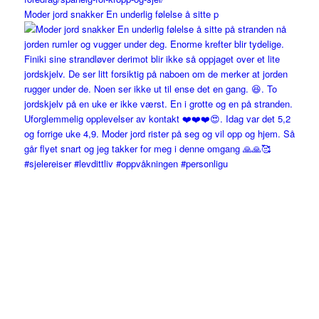
Moder jord snakker En underlig følelse å sitte p
#sjelereiser #levdittliv #oppvåkningen #personligu