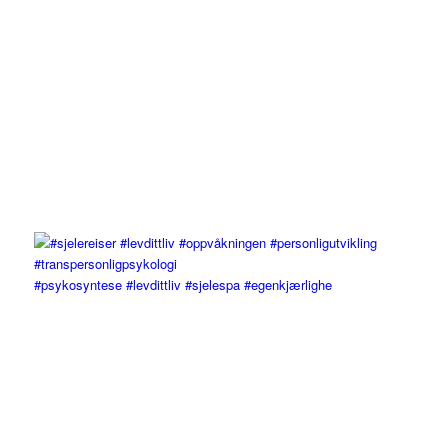
#psykosyntese #levdittliv #sjelespa #egenkjærlighe