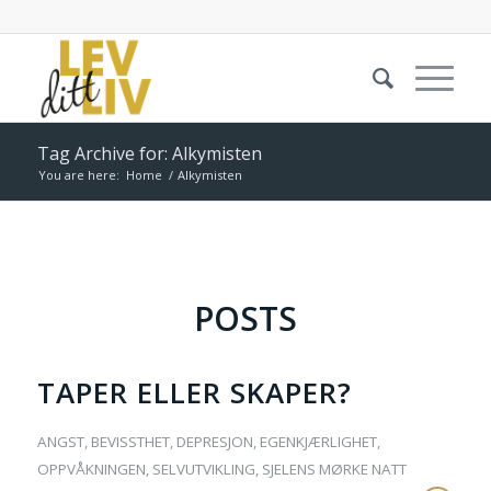
Tag Archive for: Alkymisten
You are here:
Home
/
Alkymisten
POSTS
TAPER ELLER SKAPER?
ANGST
,
BEVISSTHET
,
DEPRESJON
,
EGENKJÆRLIGHET
,
OPPVÅKNINGEN
,
SELVUTVIKLING
,
SJELENS MØRKE NATT