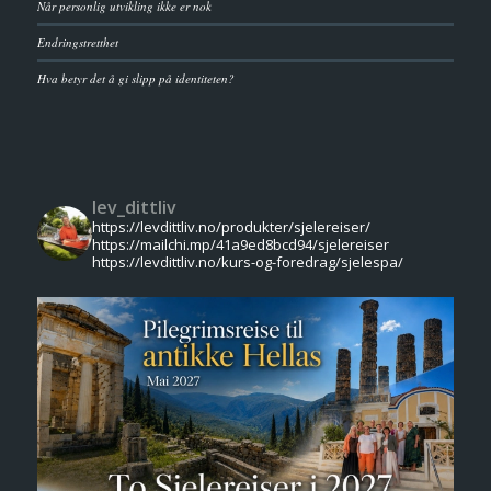
Når personlig utvikling ikke er nok
Endringstretthet
Hva betyr det å gi slipp på identiteten?
lev_dittliv
https://levdittliv.no/produkter/sjelereiser/
https://mailchi.mp/41a9ed8bcd94/sjelereiser
https://levdittliv.no/kurs-og-foredrag/sjelespa/