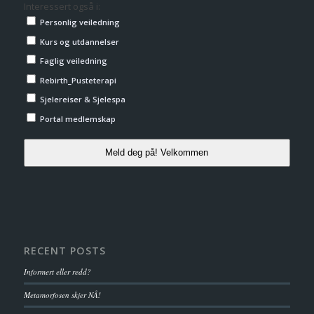
Interessert også i:
Personlig veiledning
Kurs og utdannelser
Faglig veiledning
Rebirth_Pusteterapi
Sjelereiser & Sjelespa
Portal medlemskap
Meld deg på! Velkommen
RECENT POSTS
Informert eller redd?
Metamorfosen skjer NÅ!