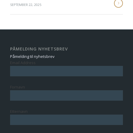
SEPTEMBER 22, 2025
PÅMELDING NYHETSBREV
Påmelding til nyhetsbrev
Email Address
Fornavn
Etternavn