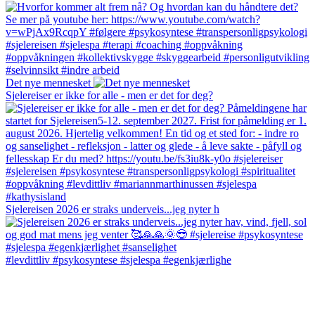
Det nye mennesket
Sjelereiser er ikke for alle - men er det for deg?
Sjelereisen 2026 er straks underveis...jeg nyter h
#levdittliv #psykosyntese #sjelespa #egenkjærlighe