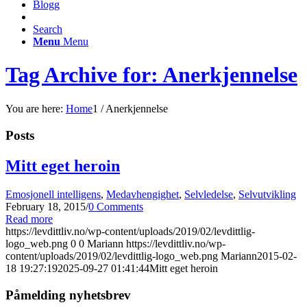
Blogg
Search
Menu
Menu
Tag Archive for: Anerkjennelse
You are here:
Home
1
/
Anerkjennelse
Posts
Mitt eget heroin
Emosjonell intelligens
,
Medavhengighet
,
Selvledelse
,
Selvutvikling
February 18, 2015
/
0 Comments
Read more
https://levdittliv.no/wp-content/uploads/2019/02/levdittlig-
logo_web.png
0
0
Mariann
https://levdittliv.no/wp-
content/uploads/2019/02/levdittlig-logo_web.png
Mariann
2015-02-
18 19:27:19
2025-09-27 01:41:44
Mitt eget heroin
Påmelding nyhetsbrev