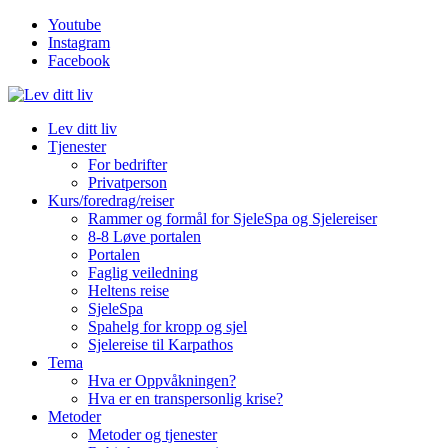
Youtube
Instagram
Facebook
Lev ditt liv
Tjenester
For bedrifter
Privatperson
Kurs/foredrag/reiser
Rammer og formål for SjeleSpa og Sjelereiser
8-8 Løve portalen
Portalen
Faglig veiledning
Heltens reise
SjeleSpa
Spahelg for kropp og sjel
Sjelereise til Karpathos
Tema
Hva er Oppvåkningen?
Hva er en transpersonlig krise?
Metoder
Metoder og tjenester