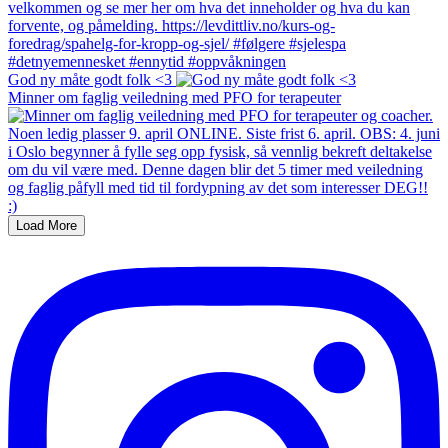
God ny måte godt folk <3
Minner om faglig veiledning med PFO for terapeuter
Load More