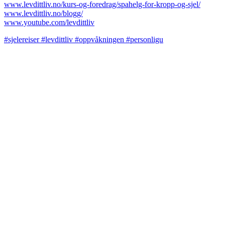
www.levdittliv.no/kurs-og-foredrag/spahelg-for-kropp-og-sjel/
www.levdittliv.no/blogg/
www.youtube.com/levdittliv
#sjelereiser #levdittliv #oppvåkningen #personligu