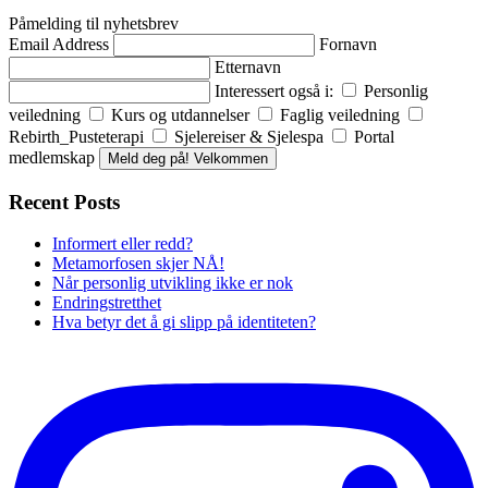
Påmelding til nyhetsbrev
Email Address
Fornavn
Etternavn
Interessert også i:
Personlig
veiledning
Kurs og utdannelser
Faglig veiledning
Rebirth_Pusteterapi
Sjelereiser & Sjelespa
Portal
medlemskap
Meld deg på! Velkommen
Recent Posts
Informert eller redd?
Metamorfosen skjer NÅ!
Når personlig utvikling ikke er nok
Endringstretthet
Hva betyr det å gi slipp på identiteten?