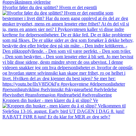
Hvorfor føler du deg splittet? Hvem er det egentli
Kroppen din husker - men klarer du å gi slipp? Ve
RABATT FØR 8.juni! Er du klar for MER av deg selv?