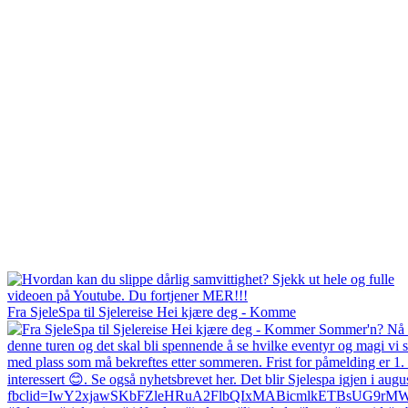
Fra SjeleSpa til Sjelereise Hei kjære deg - Komme