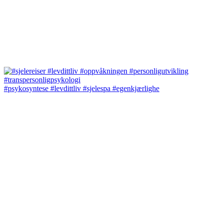
#psykosyntese #levdittliv #sjelespa #egenkjærlighe