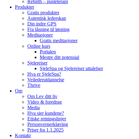
Rebirth – pusteterapi
Produkter
Gratis produkter
Autentisk lederskap
Din indre GPS
Fra låsning til løsning
Meditasjoner
Gratis meditasjoner
Online kurs
Portalen
Mestre ditt potensial
Sjelereiser
SjeleSpa og Sjelereiser uttalelser
Hva er SjeleSpa?
Veilederutdannelse
Thrive
Om
Om Lev ditt liv
Video & foredrag
Media
Hva sier kundene?
Etiske retningslinjer
Personvernerklæring
Priser fra 1.1.2025
Kontakt