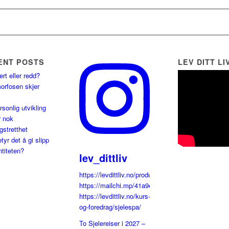
ENT POSTS
LEV DITT LI
ert eller redd?
orfosen skjer
rsonlig utvikling
r nok
gstretthet
tyr det å gi slipp
ntiteten?
lev_dittliv
https://levdittliv.no/produkter/sjelereiser/
https://mailchi.mp/41a9ed8bcd94/sjelereiser
https://levdittliv.no/kurs-
og-foredrag/sjelespa/
To Sjelereiser i 2027 –