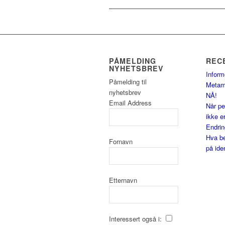
PÅMELDING
REC
NYHETSBREV
Inform
Påmelding til
Metam
nyhetsbrev
NÅ!
Email Address
Når pe
ikke e
Endrin
Hva be
Fornavn
på ide
Etternavn
Interessert også i: