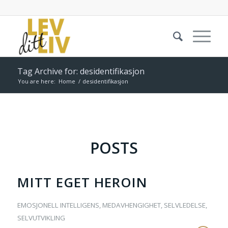
Tag Archive for: desidentifikasjon
You are here:
Home
/
desidentifikasjon
POSTS
MITT EGET HEROIN
EMOSJONELL INTELLIGENS
,
MEDAVHENGIGHET
,
SELVLEDELSE
,
SELVUTVIKLING