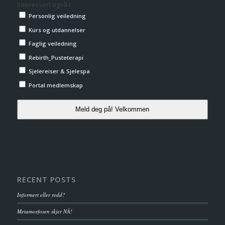
Interessert også i:
Personlig veiledning
Kurs og utdannelser
Faglig veiledning
Rebirth_Pusteterapi
Sjelereiser & Sjelespa
Portal medlemskap
Meld deg på! Velkommen
RECENT POSTS
Informert eller redd?
Metamorfosen skjer NÅ!