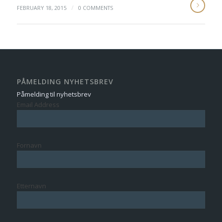
/
FEBRUARY 18, 2015
0 COMMENTS
PÅMELDING NYHETSBREV
Påmelding til nyhetsbrev
Email Address
Fornavn
Etternavn