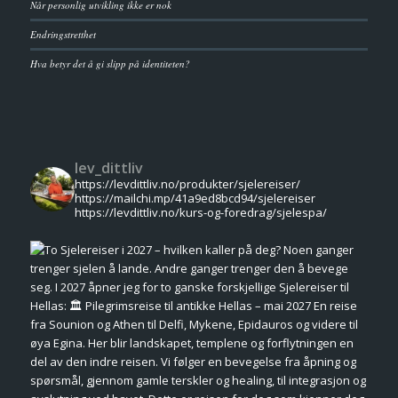
Når personlig utvikling ikke er nok
Endringstretthet
Hva betyr det å gi slipp på identiteten?
lev_dittliv
https://levdittliv.no/produkter/sjelereiser/
https://mailchi.mp/41a9ed8bcd94/sjelereiser
https://levdittliv.no/kurs-og-foredrag/sjelespa/