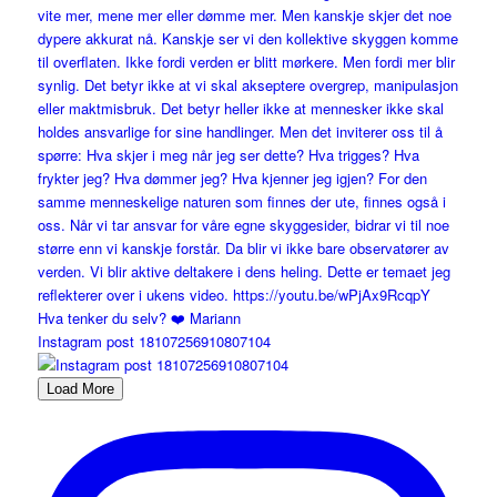
Instagram post 18107256910807104
Load More