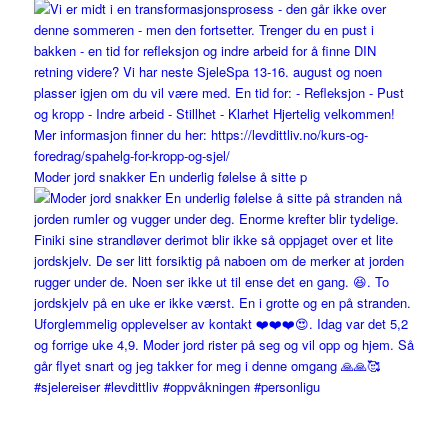
Moder jord snakker En underlig følelse å sitte p
#sjelereiser #levdittliv #oppvåkningen #personligu