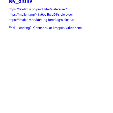
lev_dittliv
https://levdittliv.no/produkter/sjelereiser/
https://mailchi.mp/41a9ed8bcd94/sjelereiser
https://levdittliv.no/kurs-og-foredrag/sjelespa/
Er du i endring? Kjenner du at kroppen virker anne