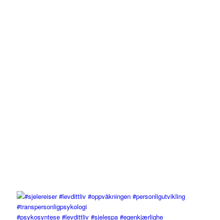
#psykosyntese #levdittliv #sjelespa #egenkjærlighe