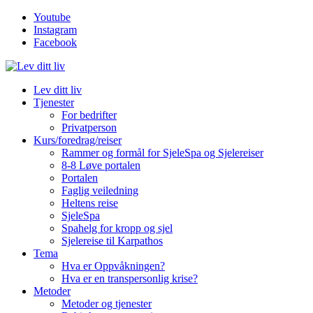
Youtube
Instagram
Facebook
Lev ditt liv
Tjenester
For bedrifter
Privatperson
Kurs/foredrag/reiser
Rammer og formål for SjeleSpa og Sjelereiser
8-8 Løve portalen
Portalen
Faglig veiledning
Heltens reise
SjeleSpa
Spahelg for kropp og sjel
Sjelereise til Karpathos
Tema
Hva er Oppvåkningen?
Hva er en transpersonlig krise?
Metoder
Metoder og tjenester