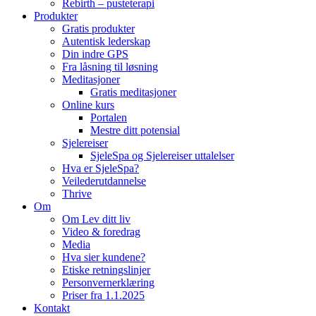
Rebirth – pusteterapi
Produkter
Gratis produkter
Autentisk lederskap
Din indre GPS
Fra låsning til løsning
Meditasjoner
Gratis meditasjoner
Online kurs
Portalen
Mestre ditt potensial
Sjelereiser
SjeleSpa og Sjelereiser uttalelser
Hva er SjeleSpa?
Veilederutdannelse
Thrive
Om
Om Lev ditt liv
Video & foredrag
Media
Hva sier kundene?
Etiske retningslinjer
Personvernerklæring
Priser fra 1.1.2025
Kontakt