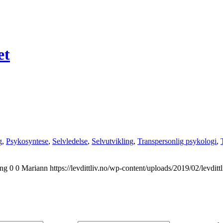
et
g
,
Psykosyntese
,
Selvledelse
,
Selvutvikling
,
Transpersonlig psykologi
,
png
0
0
Mariann
https://levdittliv.no/wp-content/uploads/2019/02/levdit