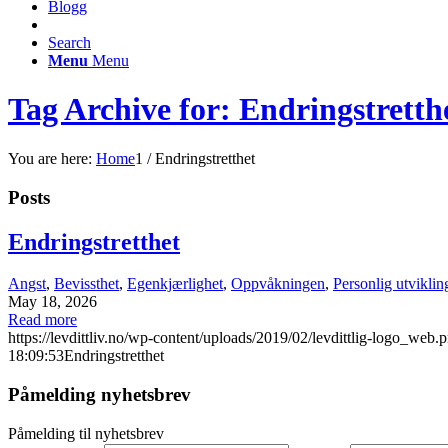
Blogg
Search
Menu
Menu
Tag Archive for: Endringstretth
You are here:
Home
1
/
Endringstretthet
Posts
Endringstretthet
Angst
,
Bevissthet
,
Egenkjærlighet
,
Oppvåkningen
,
Personlig utviklin
May 18, 2026
Read more
https://levdittliv.no/wp-content/uploads/2019/02/levdittlig-logo_web.
18:09:53
Endringstretthet
Påmelding nyhetsbrev
Påmelding til nyhetsbrev