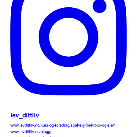
lev_dittliv
www.levdittliv.no/kurs-og-foredrag/spahelg-for-kropp-og-sjel/
www.levdittliv.no/blogg/