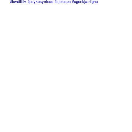
#levdittliv #psykosyntese #sjelespa #egenkjærlighe