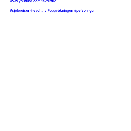
www.youtube.com/levdittliv
#sjelereiser #levdittliv #oppvåkningen #personligu