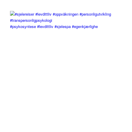
#psykosyntese #levdittliv #sjelespa #egenkjærlighe