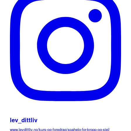
lev_dittliv
www.levdittliv.no/kurs-og-foredrag/spahelg-for-kropp-og-sjel/