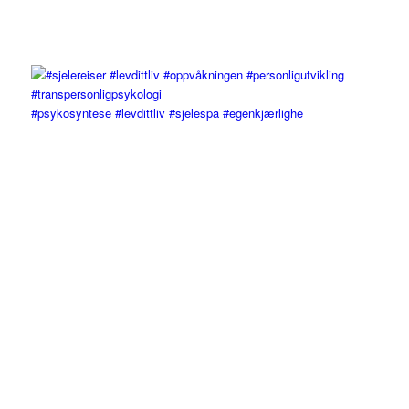
#psykosyntese #levdittliv #sjelespa #egenkjærlighe