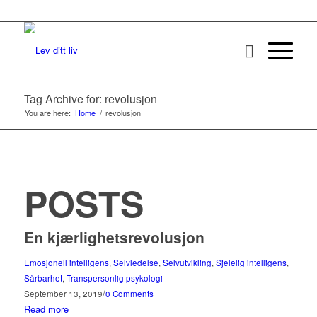
Tag Archive for: revolusjon
You are here:
Home
/
revolusjon
POSTS
En kjærlighetsrevolusjon
Emosjonell intelligens
,
Selvledelse
,
Selvutvikling
,
Sjelelig intelligens
,
Sårbarhet
,
Transpersonlig psykologi
/
September 13, 2019
0 Comments
Read more