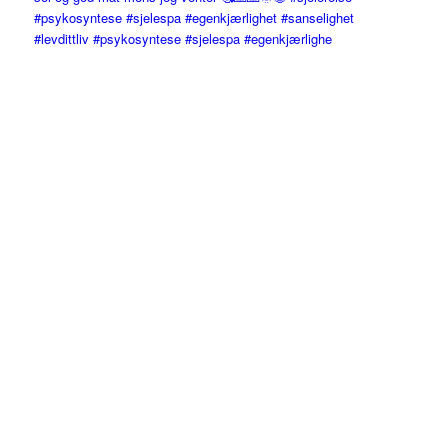
#levdittliv #psykosyntese #sjelespa #egenkjærlighe