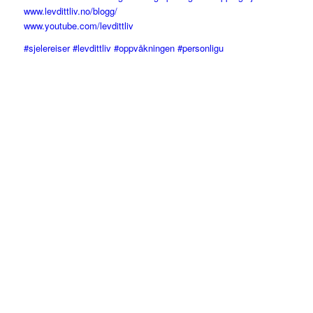
www.levdittliv.no/blogg/
www.youtube.com/levdittliv
#sjelereiser #levdittliv #oppvåkningen #personligu