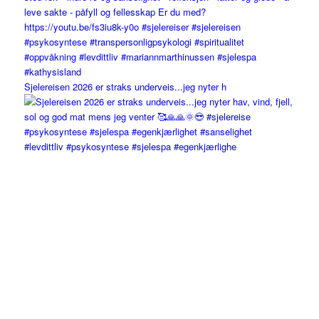
Sjelereisen 2026 er straks underveis...jeg nyter h
#levdittliv #psykosyntese #sjelespa #egenkjærlighe