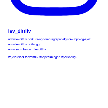
lev_dittliv
www.levdittliv.no/kurs-og-foredrag/spahelg-for-kropp-og-sjel/
www.levdittliv.no/blogg/
www.youtube.com/levdittliv
#sjelereiser #levdittliv #oppvåkningen #personligu