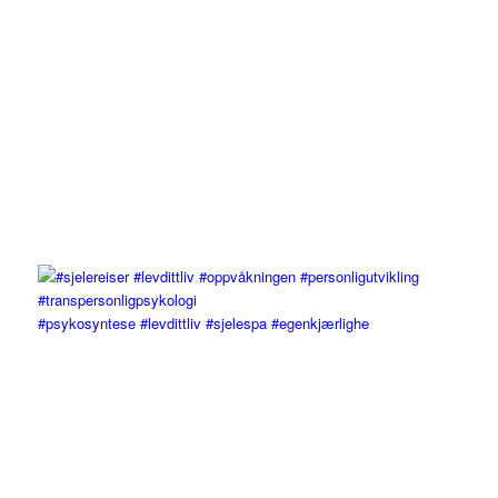
#psykosyntese #levdittliv #sjelespa #egenkjærlighe