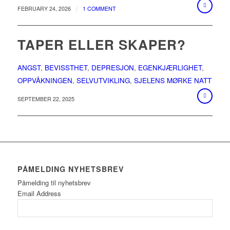
/
FEBRUARY 24, 2026
1 COMMENT
TAPER ELLER SKAPER?
ANGST
,
BEVISSTHET
,
DEPRESJON
,
EGENKJÆRLIGHET
,
OPPVÅKNINGEN
,
SELVUTVIKLING
,
SJELENS MØRKE NATT
SEPTEMBER 22, 2025
PÅMELDING NYHETSBREV
Påmelding til nyhetsbrev
Email Address