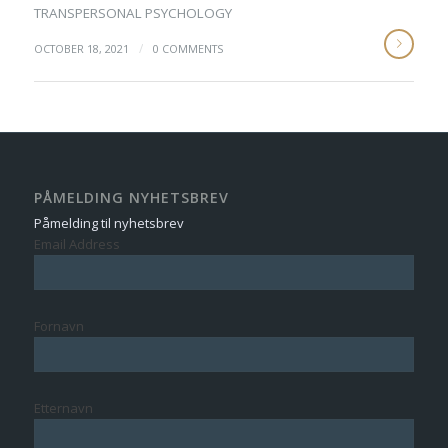
TRANSPERSONAL PSYCHOLOGY
/
OCTOBER 18, 2021
0 COMMENTS
PÅMELDING NYHETSBREV
Påmelding til nyhetsbrev
Email Address
Fornavn
Etternavn