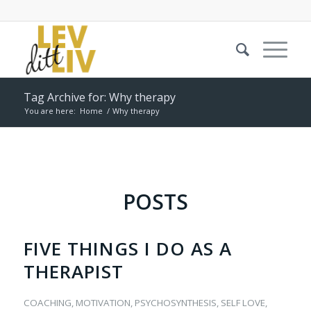
Tag Archive for: Why therapy
You are here:
Home
/
Why therapy
POSTS
FIVE THINGS I DO AS A
THERAPIST
COACHING
,
MOTIVATION
,
PSYCHOSYNTHESIS
,
SELF LOVE
,