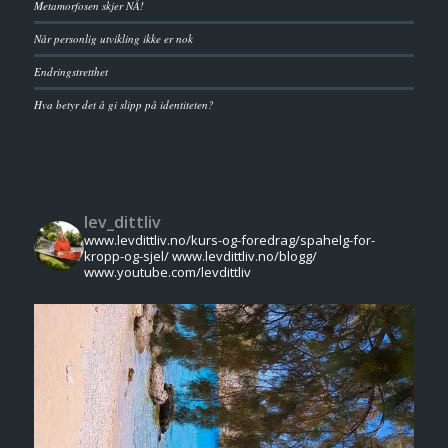
Metamorfosen skjer NÅ!
Når personlig utvikling ikke er nok
Endringstretthet
Hva betyr det å gi slipp på identiteten?
lev_dittliv
www.levdittliv.no/kurs-og-foredrag/spahelg-for-
kropp-og-sjel/
www.levdittliv.no/blogg/
www.youtube.com/levdittliv