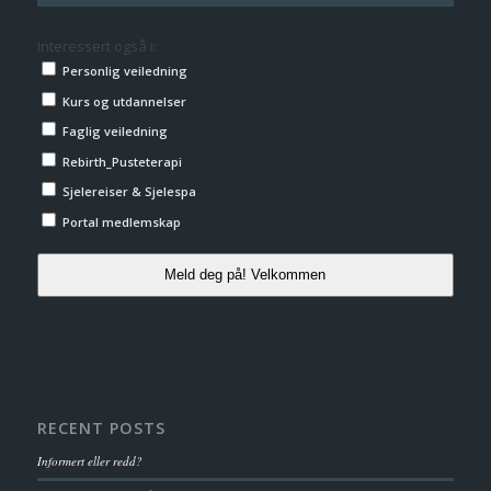
Interessert også i:
Personlig veiledning
Kurs og utdannelser
Faglig veiledning
Rebirth_Pusteterapi
Sjelereiser & Sjelespa
Portal medlemskap
Meld deg på! Velkommen
RECENT POSTS
Informert eller redd?