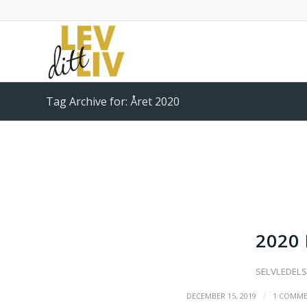
Tag Archive for: Året 2020
2020
SELVLEDELS
/
DECEMBER 15, 2019
1 COMME