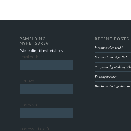
PÅMELDING
RECENT POSTS
NYHETSBREV
Informert eller redd?
Påmelding til nyhetsbrev
Email Address
Metamorfosen skjer NÅ!
Når personlig utvikling ikk
Endringstretthet
Fornavn
Hva betyr det å gi slipp på
Etternavn
Interessert også i: