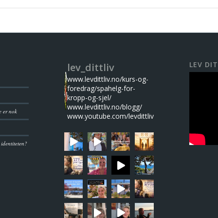
LEV DIT
lev_dittliv
www.levdittliv.no/kurs-og-
foredrag/spahelg-for-
kropp-og-sjel/
www.levdittliv.no/blogg/
e er nok
www.youtube.com/levdittliv
 identiteten?