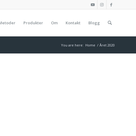
Metoder
Produkter
Om
Kontakt
Blogg
You are here:
Home
/
Året 2020