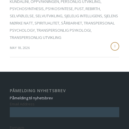
KUNDALINI
,
OPPVÅKNINGEN
,
PERSONLIG UTVIKLING
,
PSYCHOSYNTHESIS
,
PSYKOSYNTESE
,
PUST
,
REBIRTH
,
SELVFØLELSE
,
SELVUTVIKLING
,
SJELELIG INTELLIGENS
,
SJELENS
MØRKE NATT
,
SPIRITUALITET
,
SÅRBARHET
,
TRANSPERSONAL
PSYCHOLOGY
,
TRANSPERSONLIG PSYKOLOGI
,
TRANSPERSONLIG UTVIKLING
MAY 18, 2026
PÅMELDING NYHETSBREV
Påmelding til nyhetsbrev
Email Address
Fornavn