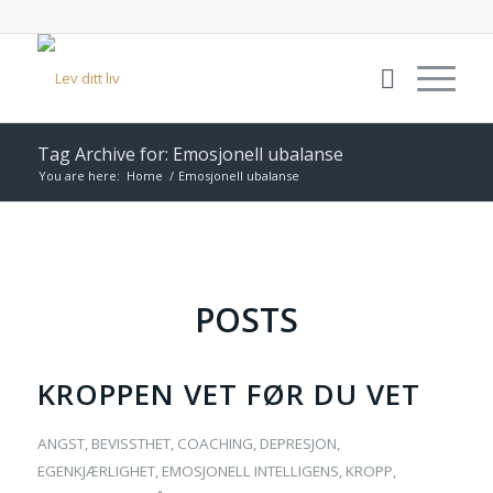
Tag Archive for: Emosjonell ubalanse
You are here:
Home
/
Emosjonell ubalanse
POSTS
KROPPEN VET FØR DU VET
ANGST
,
BEVISSTHET
,
COACHING
,
DEPRESJON
,
EGENKJÆRLIGHET
,
EMOSJONELL INTELLIGENS
,
KROPP
,