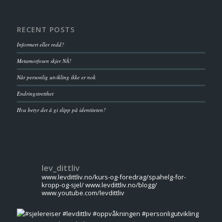
RECENT POSTS
Informert eller redd?
Metamorfosen skjer NÅ!
Når personlig utvikling ikke er nok
Endringstretthet
Hva betyr det å gi slipp på identiteten?
lev_dittliv
www.levdittliv.no/kurs-og-foredrag/spahelg-for-
kropp-og-sjel/
www.levdittliv.no/blogg/
www.youtube.com/levdittliv