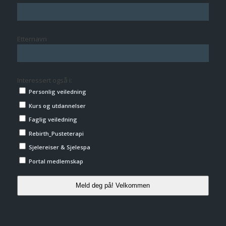
Etternavn
Interessert også i:
Personlig veiledning
Kurs og utdannelser
Faglig veiledning
Rebirth_Pusteterapi
Sjelereiser & Sjelespa
Portal medlemskap
Meld deg på! Velkommen