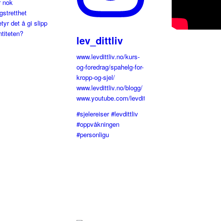
r nok
gstretthet
tyr det å gi slipp
ntiteten?
lev_dittliv
www.levdittliv.no/kurs-
og-foredrag/spahelg-for-
kropp-og-sjel/
www.levdittliv.no/blogg/
www.youtube.com/levdittliv
#sjelereiser #levdittliv
#oppvåkningen
#personligu