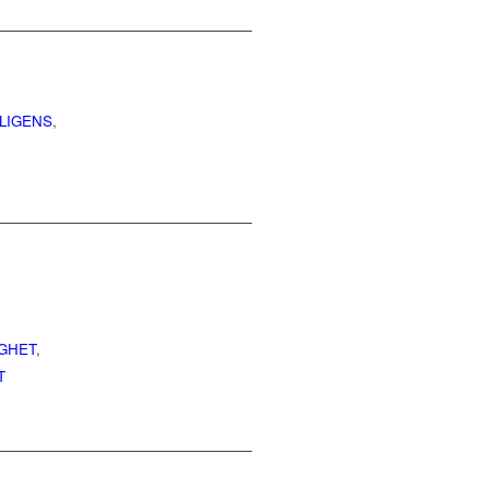
LLIGENS
,
GHET
,
T