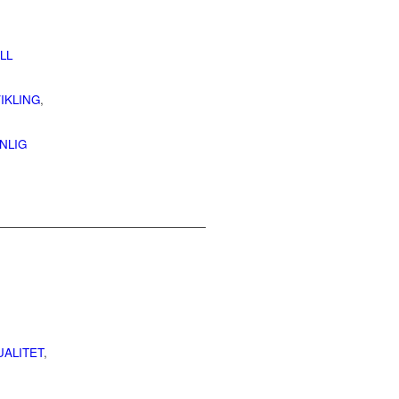
LL
IKLING
,
NLIG
UALITET
,