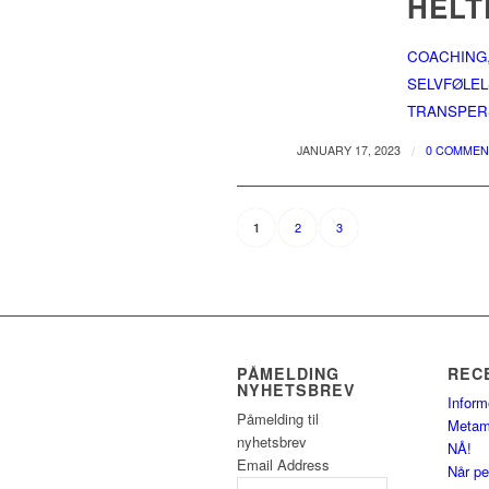
HELT
COACHING
SELVFØLE
TRANSPER
/
JANUARY 17, 2023
0 COMMEN
2
3
1
PÅMELDING
REC
NYHETSBREV
Inform
Påmelding til
Metam
nyhetsbrev
NÅ!
Email Address
Når pe