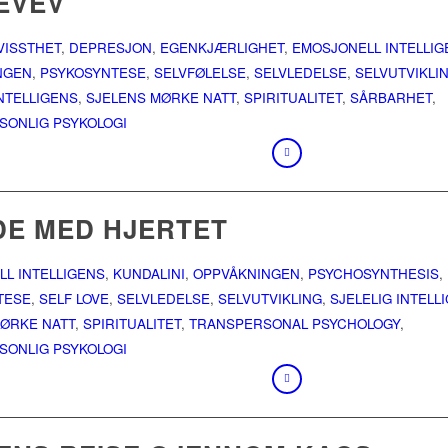
EVEV
VISSTHET
,
DEPRESJON
,
EGENKJÆRLIGHET
,
EMOSJONELL INTELLIG
NGEN
,
PSYKOSYNTESE
,
SELVFØLELSE
,
SELVLEDELSE
,
SELVUTVIKLI
INTELLIGENS
,
SJELENS MØRKE NATT
,
SPIRITUALITET
,
SÅRBARHET
,
SONLIG PSYKOLOGI
DE MED HJERTET
L INTELLIGENS
,
KUNDALINI
,
OPPVÅKNINGEN
,
PSYCHOSYNTHESIS
,
TESE
,
SELF LOVE
,
SELVLEDELSE
,
SELVUTVIKLING
,
SJELELIG INTELL
ØRKE NATT
,
SPIRITUALITET
,
TRANSPERSONAL PSYCHOLOGY
,
SONLIG PSYKOLOGI