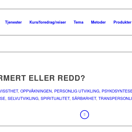
Tjenester
Kurs/foredrag/reiser
Tema
Metoder
Produkter
RMERT ELLER REDD?
VISSTHET
,
OPPVÅKNINGEN
,
PERSONLIG UTVIKLING
,
PSYKOSYNTES
LSE
,
SELVUTVIKLING
,
SPIRITUALITET
,
SÅRBARHET
,
TRANSPERSONL