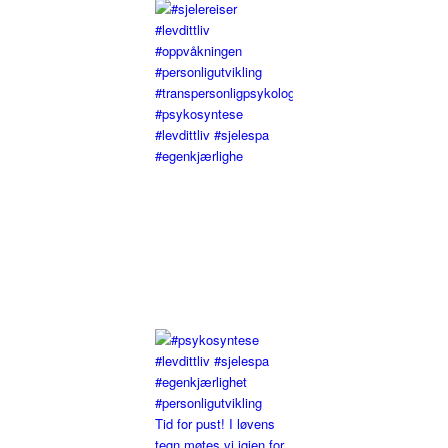
#psykosyntese
#levdittliv #sjelespa
#egenkjærlighe
Tid for pust! I løvens
tegn møtes vi igjen for