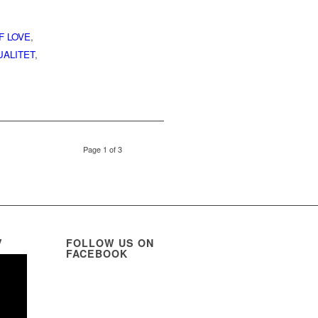
F LOVE
,
UALITET
,
Page 1 of 3
V
FOLLOW US ON
FACEBOOK