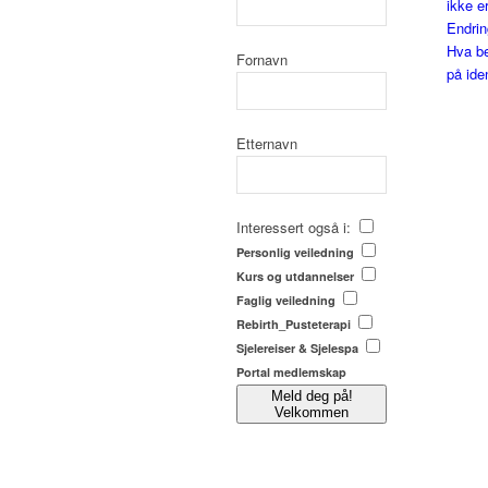
ikke e
Endrin
Hva be
Fornavn
på ide
Etternavn
Interessert også i:
Personlig veiledning
Kurs og utdannelser
Faglig veiledning
Rebirth_Pusteterapi
Sjelereiser & Sjelespa
Portal medlemskap
Meld deg på!
Velkommen