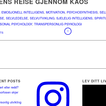
ENS REISE GJENNOM KAOS
,
EMOSJONELL INTELLIGENS
,
MOTIVATION
,
PSYCHOSYNTHESIS
,
SEL
LSE
,
SELVLEDELSE
,
SELVUTVIKLING
,
SJELELIG INTELLIGENS
,
SPIRIT
SONAL PSYCHOLOGY
,
TRANSPERSONLIG PSYKOLOGI
TS
ENT POSTS
LEV DITT LI
ert eller redd?
orfosen skjer
rsonlig utvikling