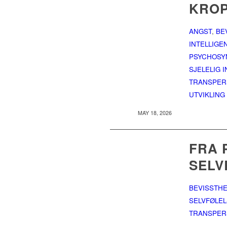
KROP
ANGST
,
BE
INTELLIGE
PSYCHOSY
SJELELIG 
TRANSPER
UTVIKLING
MAY 18, 2026
FRA 
SELV
BEVISSTHE
SELVFØLE
TRANSPER