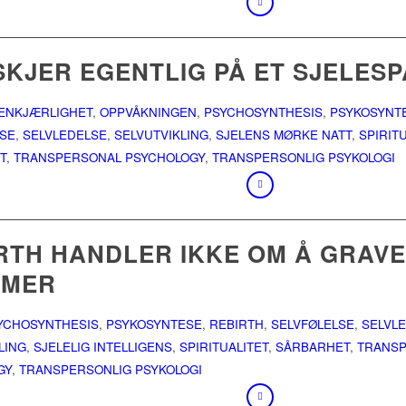
SKJER EGENTLIG PÅ ET SJELESP
ENKJÆRLIGHET
,
OPPVÅKNINGEN
,
PSYCHOSYNTHESIS
,
PSYKOSYNT
LSE
,
SELVLEDELSE
,
SELVUTVIKLING
,
SJELENS MØRKE NATT
,
SPIRIT
T
,
TRANSPERSONAL PSYCHOLOGY
,
TRANSPERSONLIG PSYKOLOGI
RTH HANDLER IKKE OM Å GRAVE 
UMER
YCHOSYNTHESIS
,
PSYKOSYNTESE
,
REBIRTH
,
SELVFØLELSE
,
SELVL
LING
,
SJELELIG INTELLIGENS
,
SPIRITUALITET
,
SÅRBARHET
,
TRANS
GY
,
TRANSPERSONLIG PSYKOLOGI