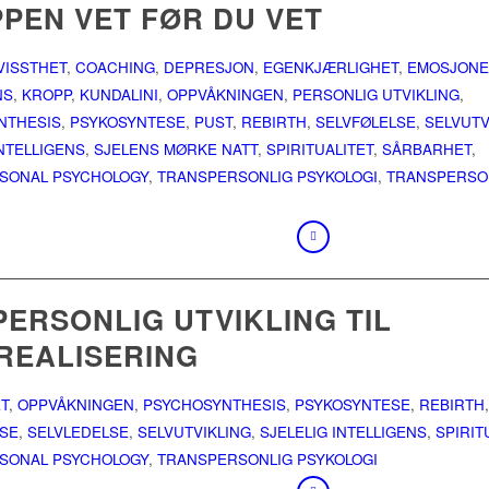
PEN VET FØR DU VET
VISSTHET
,
COACHING
,
DEPRESJON
,
EGENKJÆRLIGHET
,
EMOSJONE
NS
,
KROPP
,
KUNDALINI
,
OPPVÅKNINGEN
,
PERSONLIG UTVIKLING
,
NTHESIS
,
PSYKOSYNTESE
,
PUST
,
REBIRTH
,
SELVFØLELSE
,
SELVUTV
INTELLIGENS
,
SJELENS MØRKE NATT
,
SPIRITUALITET
,
SÅRBARHET
,
SONAL PSYCHOLOGY
,
TRANSPERSONLIG PSYKOLOGI
,
TRANSPERSO
PERSONLIG UTVIKLING TIL
REALISERING
T
,
OPPVÅKNINGEN
,
PSYCHOSYNTHESIS
,
PSYKOSYNTESE
,
REBIRTH
,
LSE
,
SELVLEDELSE
,
SELVUTVIKLING
,
SJELELIG INTELLIGENS
,
SPIRIT
SONAL PSYCHOLOGY
,
TRANSPERSONLIG PSYKOLOGI