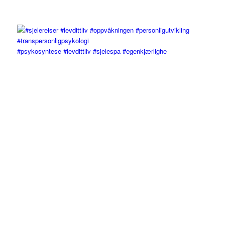
#psykosyntese #levdittliv #sjelespa #egenkjærlighe