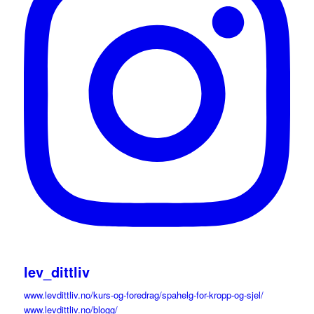
lev_dittliv
www.levdittliv.no/kurs-og-foredrag/spahelg-for-kropp-og-sjel/
www.levdittliv.no/blogg/