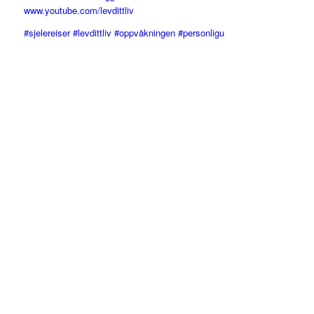
www.youtube.com/levdittliv
#sjelereiser #levdittliv #oppvåkningen #personligu