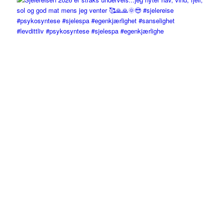
#levdittliv #psykosyntese #sjelespa #egenkjærlighe