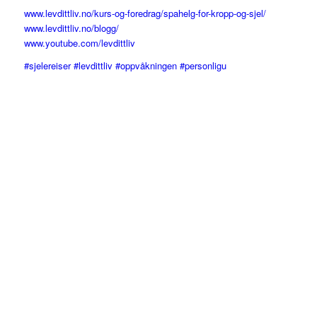
www.levdittliv.no/kurs-og-foredrag/spahelg-for-kropp-og-sjel/
www.levdittliv.no/blogg/
www.youtube.com/levdittliv
#sjelereiser #levdittliv #oppvåkningen #personligu