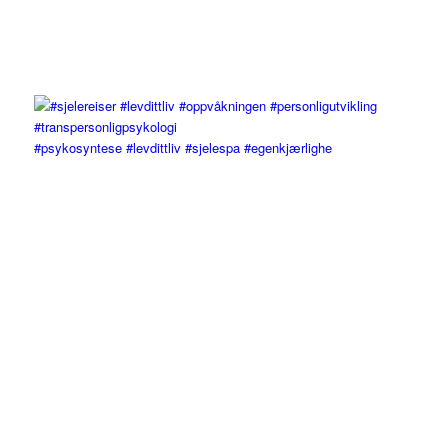
#psykosyntese #levdittliv #sjelespa #egenkjærlighe