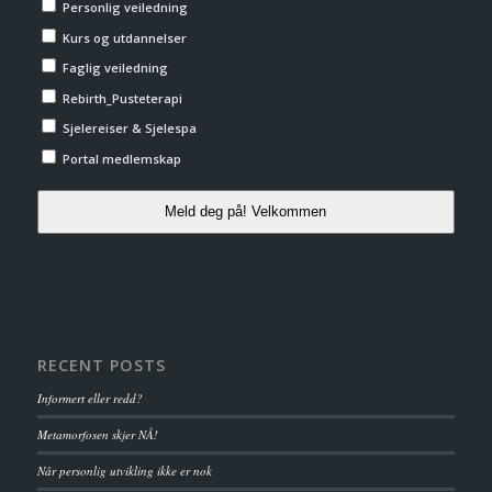
Personlig veiledning
Kurs og utdannelser
Faglig veiledning
Rebirth_Pusteterapi
Sjelereiser & Sjelespa
Portal medlemskap
Meld deg på! Velkommen
RECENT POSTS
Informert eller redd?
Metamorfosen skjer NÅ!
Når personlig utvikling ikke er nok