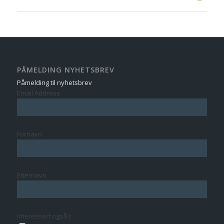
PÅMELDING NYHETSBREV
Påmelding til nyhetsbrev
Email Address
Fornavn
Etternavn
Interessert også i: