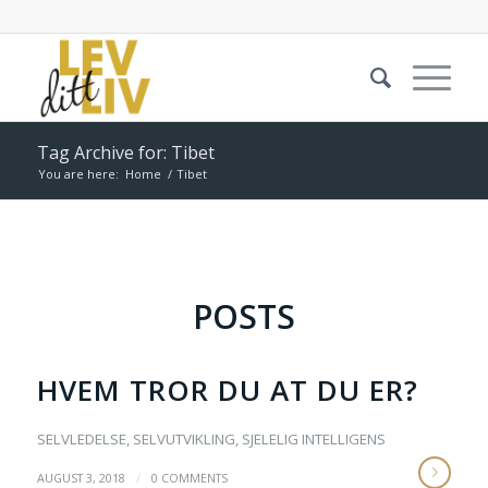
Tag Archive for: Tibet
You are here:
Home
/
Tibet
POSTS
HVEM TROR DU AT DU ER?
SELVLEDELSE
,
SELVUTVIKLING
,
SJELELIG INTELLIGENS
/
AUGUST 3, 2018
0 COMMENTS