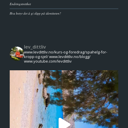
Endringstretthet
Hva betyr det å gi slipp på identiteten?
lev_dittliv
www.levdittliv.no/kurs-og-foredrag/spahelg-for-
kropp-og-sjel/
www.levdittliv.no/blogg/
www.youtube.com/levdittliv