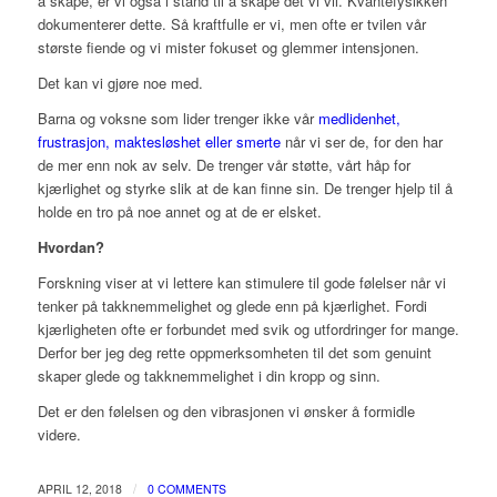
å skape, er vi også i stand til å skape det vi vil. Kvantefysikken
dokumenterer dette. Så kraftfulle er vi, men ofte er tvilen vår
største fiende og vi mister fokuset og glemmer intensjonen.
Det kan vi gjøre noe med.
Barna og voksne som lider trenger ikke vår
medlidenhet,
frustrasjon, maktesløshet eller smerte
når vi ser de, for den har
de mer enn nok av selv. De trenger vår støtte, vårt håp for
kjærlighet og styrke slik at de kan finne sin. De trenger hjelp til å
holde en tro på noe annet og at de er elsket.
Hvordan?
Forskning viser at vi lettere kan stimulere til gode følelser når vi
tenker på takknemmelighet og glede enn på kjærlighet. Fordi
kjærligheten ofte er forbundet med svik og utfordringer for mange.
Derfor ber jeg deg rette oppmerksomheten til det som genuint
skaper glede og takknemmelighet i din kropp og sinn.
Det er den følelsen og den vibrasjonen vi ønsker å formidle
videre.
/
APRIL 12, 2018
0 COMMENTS