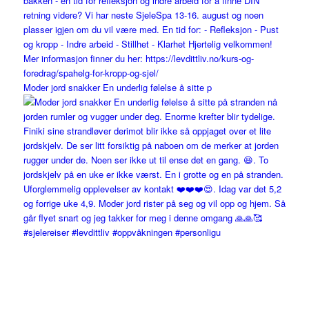
Moder jord snakker En underlig følelse å sitte p
#sjelereiser #levdittliv #oppvåkningen #personligu