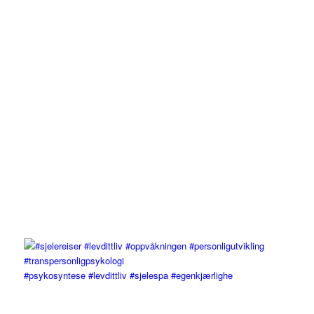
#psykosyntese #levdittliv #sjelespa #egenkjærlighe