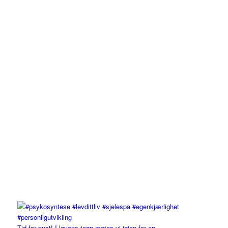
Tid for pust! I løvens tegn møtes vi igjen for en