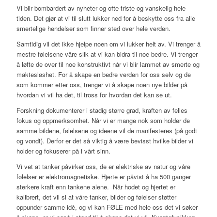
Vi blir bombardert av nyheter og ofte triste og vanskelig hele
tiden. Det gjør at vi til slutt lukker ned for å beskytte oss fra alle
smertelige hendelser som finner sted over hele verden.
Samtidig vil det ikke hjelpe noen om vi lukker helt av. Vi trenger å
mestre følelsene våre slik at vi kan bidra til noe bedre. Vi trenger
å løfte de over til noe konstruktivt når vi blir lammet av smerte og
maktesløshet. For å skape en bedre verden for oss selv og de
som kommer etter oss, trenger vi å skape noen nye bilder på
hvordan vi vil ha det, til tross for hvordan det kan se ut.
Forskning dokumenterer i stadig større grad, kraften av felles
fokus og oppmerksomhet. Når vi er mange nok som holder de
samme bildene, følelsene og ideene vil de manifesteres (på godt
og vondt). Derfor er det så viktig å være bevisst hvilke bilder vi
holder og fokuserer på i vårt sinn.
Vi vet at tanker påvirker oss, de er elektriske av natur og våre
følelser er elektromagnetiske. Hjerte er påvist å ha 500 ganger
sterkere kraft enn tankene alene. Når hodet og hjertet er
kalibrert, det vil si at våre tanker, bilder og følelser støtter
oppunder samme idè, og vi kan FØLE med hele oss det vi søker