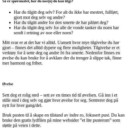
Så er spørsmålet, har du noe(n) du kan tilgi?
Har du tilgitt deg selv? For alt du ikke har mestret, fullført,
gjort mot deg selv og andre?
Har du tilgitt andre for den smerte de har påført deg?
Har du tilgitt deg selv for alle de vonde tanker du noen har
sendt i retning av noe eller noen?
Mitt svar er at det har vi alltid. Uansett hvor mye tilgivelse du har
gjort – finnes det alltid dypere og flere muligheter. Tilgivelse er et
verktøy for å sette deg og andre fri fra smerte. Nedenfor finnes en
øvelse du kan bruke for å avklare der du trenger å slippe tak, finne
mer harmoni og frihet.
Øvelse
Sett deg et rolig sted – sett av en times tid til øvelsen. Gå inn i et
stille sted i deg selv og gjør hver øvelse for seg. Sentrerer deg på
nytt for hver gang/del.
Bruk pusten til å skape en tilstand av indre ro, fokusert pust. Du kan
bruke den gratis lydfilen på mine websider ”et lite pusterom” som
støtte på veien i dette.