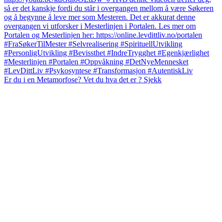
Er du i en Metamorfose? Vet du hva det er ? Sjekk