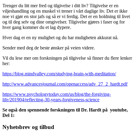
Trenger du litt mer fred og tilgivelse i ditt liv? Tilgivelse er en
viljeshandling og en muskel vi trener i vårt daglige liv. Det er ikke
noe vi gjør en stor jafs og så er vi ferdig. Det er en holdning til livet
og til deg selv og dine omgivelser. Tilgivelse gjøres i faser og for
hver gang kommer du et lag dypere.
Hver dag er en ny mulighet og du har muligheten akkurat nå.
Sender med deg de beste ønsker på veien videre.
Vil du lese mer om forskningen på tilgivelse så finner du flere lenker
her:
https://blog.mindvalley.com/studying-brain-with-meditation/
http://www.advancesjournal.com/openaccess/adv_27_2_hardt.pdf
https://www.psychologytoday.com/us/blog/the-forgiving-
life/201904/reflecting-30-years-forgiveness-science
Se også den spennende forskningen til Dr. Hardt på youtube,
Del 1:
Nyhetsbrev og tilbud