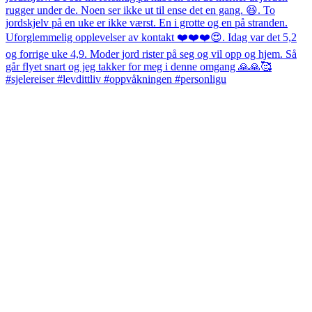
#sjelereiser #levdittliv #oppvåkningen #personligu