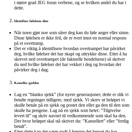
i større grad JEG foran verbene, og se hvilken andel du har i
dette.
Identifiser følelsene dine
Når noen gjør noe som sårer deg kan du føle anger eller sinne.
Disse følelsen er ikke feil, de er tvert imot en normal respons
på et overtramp.
Det er viktig å identifisere hvordan overtrampet har påvirket
deg, hvilke følelser det har skapt og uttrykke disse. Etter å ha
skrevet ned overtrampet (de faktuelle hendelsene) så skriver
du ned hvilke følelser det har vekket i deg og hvordan det
påvirker deg i dag.
Kanseller gjelden
Lag en “blanko sjekk” (for nyere generasjoner; dette er slik vi
betalte regninger tidligere, med sjekk. Vi skrev ut beløpet vi
skulle betale på en sjekk og postet den eller ga den til den som
skulle ha pengene. Lag nå en sjekk som heter: ”Tilgivelse
levert til” og skriv navnet til vedkommende som skal ha den.
Der hvor beløpet skal stå skriver du: ”Kansellert” eller ”ferdig
betalt”.
Etter dette kan det være godt å brenne det brevet du har