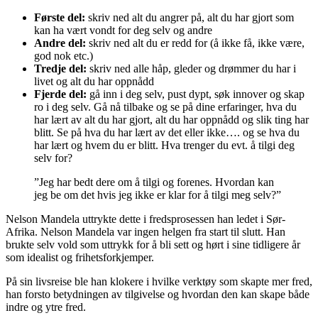
Første del:
skriv ned alt du angrer på, alt du har gjort som
kan ha vært vondt for deg selv og andre
Andre del:
skriv ned alt du er redd for (å ikke få, ikke være,
god nok etc.)
Tredje del:
skriv ned alle håp, gleder og drømmer du har i
livet og alt du har oppnådd
Fjerde del:
gå inn i deg selv, pust dypt, søk innover og skap
ro i deg selv. Gå nå tilbake og se på dine erfaringer, hva du
har lært av alt du har gjort, alt du har oppnådd og slik ting har
blitt. Se på hva du har lært av det eller ikke…. og se hva du
har lært og hvem du er blitt. Hva trenger du evt. å tilgi deg
selv for?
”Jeg har bedt dere om å tilgi og forenes. Hvordan kan
jeg be om det hvis jeg ikke er klar for å tilgi meg selv?”
Nelson Mandela uttrykte dette i fredsprosessen han ledet i Sør-
Afrika. Nelson Mandela var ingen helgen fra start til slutt. Han
brukte selv vold som uttrykk for å bli sett og hørt i sine tidligere år
som idealist og frihetsforkjemper.
På sin livsreise ble han klokere i hvilke verktøy som skapte mer fred,
han forsto betydningen av tilgivelse og hvordan den kan skape både
indre og ytre fred.