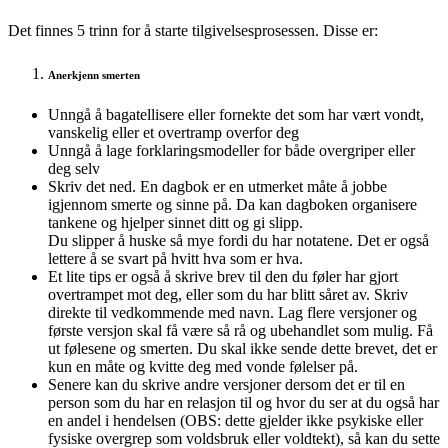
Det finnes 5 trinn for å starte tilgivelsesprosessen. Disse er:
Anerkjenn smerten
Unngå å bagatellisere eller fornekte det som har vært vondt,
vanskelig eller et overtramp overfor deg
Unngå å lage forklaringsmodeller for både overgriper eller
deg selv
Skriv det ned. En dagbok er en utmerket måte å jobbe
igjennom smerte og sinne på. Da kan dagboken organisere
tankene og hjelper sinnet ditt og gi slipp.
Du slipper å huske så mye fordi du har notatene. Det er også
lettere å se svart på hvitt hva som er hva.
Et lite tips er også å skrive brev til den du føler har gjort
overtrampet mot deg, eller som du har blitt såret av. Skriv
direkte til vedkommende med navn. Lag flere versjoner og
første versjon skal få være så rå og ubehandlet som mulig. Få
ut følesene og smerten. Du skal ikke sende dette brevet, det er
kun en måte og kvitte deg med vonde følelser på.
Senere kan du skrive andre versjoner dersom det er til en
person som du har en relasjon til og hvor du ser at du også har
en andel i hendelsen (OBS: dette gjelder ikke psykiske eller
fysiske overgrep som voldsbruk eller voldtekt), så kan du sette