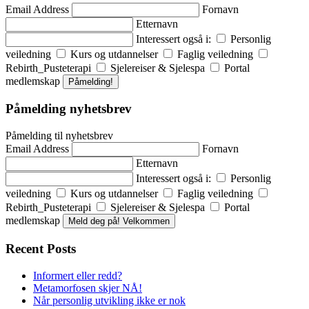
Email Address
Fornavn
Etternavn
Interessert også i:
Personlig
veiledning
Kurs og utdannelser
Faglig veiledning
Rebirth_Pusteterapi
Sjelereiser & Sjelespa
Portal
medlemskap
Påmelding!
Påmelding nyhetsbrev
Påmelding til nyhetsbrev
Email Address
Fornavn
Etternavn
Interessert også i:
Personlig
veiledning
Kurs og utdannelser
Faglig veiledning
Rebirth_Pusteterapi
Sjelereiser & Sjelespa
Portal
medlemskap
Meld deg på! Velkommen
Recent Posts
Informert eller redd?
Metamorfosen skjer NÅ!
Når personlig utvikling ikke er nok