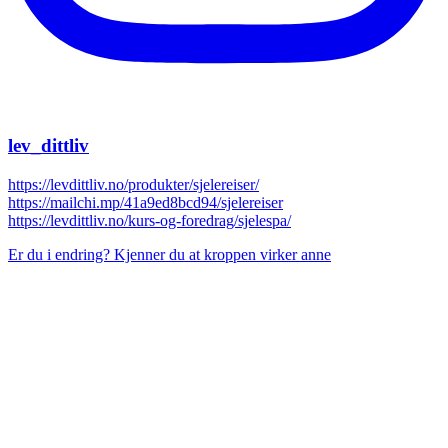
lev_dittliv
https://levdittliv.no/produkter/sjelereiser/
https://mailchi.mp/41a9ed8bcd94/sjelereiser
https://levdittliv.no/kurs-og-foredrag/sjelespa/
Er du i endring? Kjenner du at kroppen virker anne