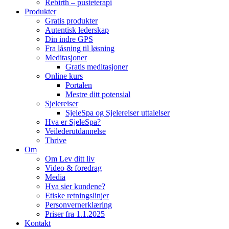
Rebirth – pusteterapi
Produkter
Gratis produkter
Autentisk lederskap
Din indre GPS
Fra låsning til løsning
Meditasjoner
Gratis meditasjoner
Online kurs
Portalen
Mestre ditt potensial
Sjelereiser
SjeleSpa og Sjelereiser uttalelser
Hva er SjeleSpa?
Veilederutdannelse
Thrive
Om
Om Lev ditt liv
Video & foredrag
Media
Hva sier kundene?
Etiske retningslinjer
Personvernerklæring
Priser fra 1.1.2025
Kontakt