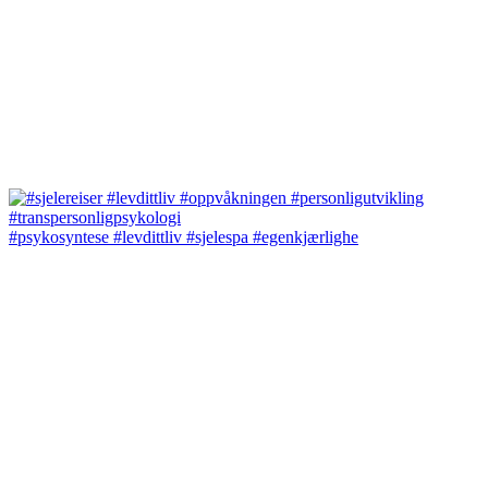
#psykosyntese #levdittliv #sjelespa #egenkjærlighe