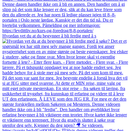
Hvordan vet du at du begynner å bli ferdig med å s