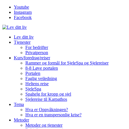
Youtube
Instagram
Facebook
Lev ditt liv
Tjenester
For bedrifter
Privatperson
Kurs/foredrag/reiser
Rammer og formål for SjeleSpa og Sjelereiser
8-8 Løve portalen
Portalen
Faglig veiledning
Heltens reise
SjeleSpa
Spahelg for kropp og sjel
Sjelereise til Karpathos
Tema
Hva er Oppvåkningen?
Hva er en transpersonlig krise?
Metoder
Metoder og tjenester