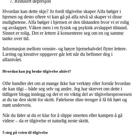
Redusert depresjon
Hvordan kan dette skje? Jo fordi tilgivelse skaper Alfa bølger i
hjernen og desto oftere vi kan gå på alfa nivå så skaper vi disse
mulighetene. Alfa bølger i hjernen er den tilstanden hvor vi er rolig
og avslappet. Våken men i en fysisk og psykisk avslappet tilstand.
Sinnet er rolig. Det er lettere å konsentrere seg om en og samme
tanke over tid.
Informasjon mellom venstre- og høyre hjernehalvdel flyter lettere.
Læring og kreative oppgaver går lett når du befinner deg i
alfanivået.
Hvordan kan jeg bruke tilgivelse aktivt?
Ofte handler det om at mange ikke har verktøy eller forstår hvordan
de kan tilgi – både seg selv og andre. Jeg har skrevet om dette i
tidligere blogg innlegg og det er en viktig del av tilgivelsesprosessen
at du tar den skritt for skritt. Følelsene dine trenger å få bli hørt og
møtt underveis.
Når du føler at du er klar for å slippe smerten eller kampen å gå
videre – da er tilgivelse et naturlig neste skritt.
5 steg på veien til tilgivelse