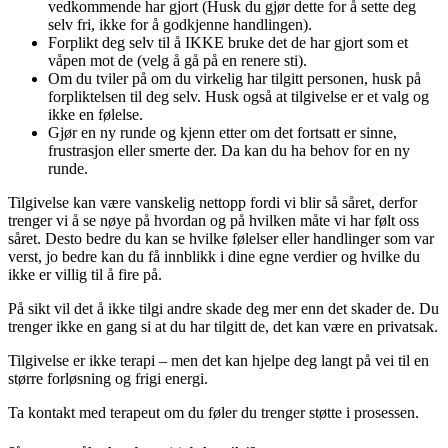
vedkommende har gjort (Husk du gjør dette for å sette deg
selv fri, ikke for å godkjenne handlingen).
Forplikt deg selv til å IKKE bruke det de har gjort som et
våpen mot de (velg å gå på en renere sti).
Om du tviler på om du virkelig har tilgitt personen, husk på
forpliktelsen til deg selv. Husk også at tilgivelse er et valg og
ikke en følelse.
Gjør en ny runde og kjenn etter om det fortsatt er sinne,
frustrasjon eller smerte der. Da kan du ha behov for en ny
runde.
Tilgivelse kan være vanskelig nettopp fordi vi blir så såret, derfor
trenger vi å se nøye på hvordan og på hvilken måte vi har følt oss
såret. Desto bedre du kan se hvilke følelser eller handlinger som var
verst, jo bedre kan du få innblikk i dine egne verdier og hvilke du
ikke er villig til å fire på.
På sikt vil det å ikke tilgi andre skade deg mer enn det skader de. Du
trenger ikke en gang si at du har tilgitt de, det kan være en privatsak.
Tilgivelse er ikke terapi – men det kan hjelpe deg langt på vei til en
større forløsning og frigi energi.
Ta kontakt med terapeut om du føler du trenger støtte i prosessen.