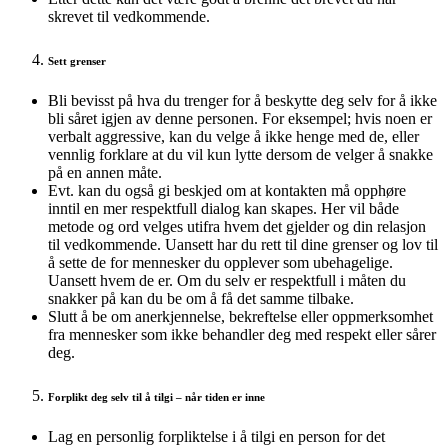
skrevet til vedkommende.
Sett grenser
Bli bevisst på hva du trenger for å beskytte deg selv for å ikke
bli såret igjen av denne personen. For eksempel; hvis noen er
verbalt aggressive, kan du velge å ikke henge med de, eller
vennlig forklare at du vil kun lytte dersom de velger å snakke
på en annen måte.
Evt. kan du også gi beskjed om at kontakten må opphøre
inntil en mer respektfull dialog kan skapes. Her vil både
metode og ord velges utifra hvem det gjelder og din relasjon
til vedkommende. Uansett har du rett til dine grenser og lov til
å sette de for mennesker du opplever som ubehagelige.
Uansett hvem de er. Om du selv er respektfull i måten du
snakker på kan du be om å få det samme tilbake.
Slutt å be om anerkjennelse, bekreftelse eller oppmerksomhet
fra mennesker som ikke behandler deg med respekt eller sårer
deg.
Forplikt deg selv til å tilgi – når tiden er inne
Lag en personlig forpliktelse i å tilgi en person for det