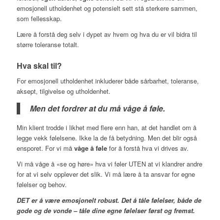
emosjonell utholdenhet og potensielt sett stå sterkere sammen,
som fellesskap.
Lære å forstå deg selv i dypet av hvem og hva du er vil bidra til
større toleranse totalt.
Hva skal til?
For emosjonell utholdenhet inkluderer både sårbarhet, toleranse,
aksept, tilgivelse og utholdenhet.
Men det fordrer at du må våge å føle.
Min klient trodde i likhet med flere enn han, at det handlet om å
legge vekk følelsene. Ikke la de få betydning. Men det blir også
ensporet. For vi må
våge å føle
for å forstå hva vi drives av.
Vi må våge å «se og høre» hva vi føler UTEN at vi klandrer andre
for at vi selv opplever det slik. Vi må lære å ta ansvar for egne
følelser og behov.
DET er å være emosjonelt robust. Det å tåle følelser, både de
gode og de vonde – tåle dine egne følelser først og fremst.