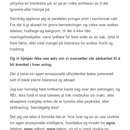
uttrykke en krenkelse på, er på en måte antitesen av å det
ignorere eller trampe på.
Samtidig opplever jeg at pendelen svinger stort i samfunnet vårt.
Fra det å gi aksept for grove bemerkninger, og valse over andres
følelser, hudfarge og bakgrunn, til det å ikke tåle
meningsforskjeller, være lydhøre for flere sider av en sak, lytte til
flere fakta, eller total mangel på toleranse for andres livstil og
holdning.
Og vi hjelper ikke oss selv om vi oversetter vår sårbarhet til å
bli krenket i hver sving.
Det å trene sin egen emosjonelle utholdenhet bidrar potensielt
sett til både større toleranse og aksept.
Jeg kan formelig høre kritikerne kaste seg over den setningen, og
NEI, ikke fordi vi skal tolerere at folk misbruker sin makt, eller
akseptere overgrep enten de er fysiske eller psykiske, eller
skitkasting. Selvfølgelig ikke!
Det jeg ute etter å formidle her er; hvis hver og en av oss utvikler
sin egen emosjonelle intelligens, forståelse og innsikt for
egne
følelser,
egen
adferd,
egne
behov, så vil vi også utvikle en