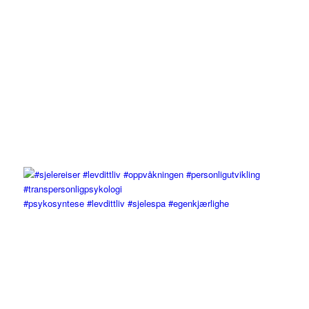
#psykosyntese #levdittliv #sjelespa #egenkjærlighe