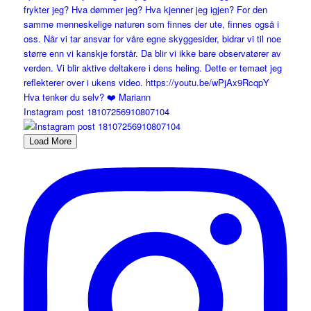
Instagram post 18107256910807104
Load More