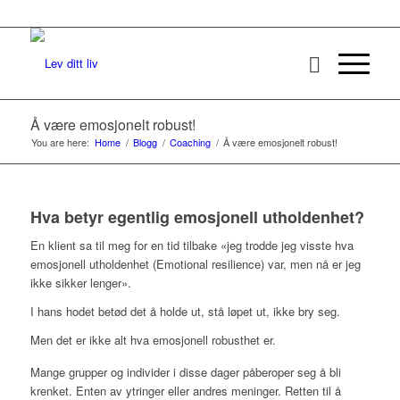
Å være emosjonelt robust!
You are here:
Home
/
Blogg
/
Coaching
/
Å være emosjonelt robust!
Hva betyr egentlig emosjonell utholdenhet?
En klient sa til meg for en tid tilbake «jeg trodde jeg visste hva
emosjonell utholdenhet (Emotional resilience) var, men nå er jeg
ikke sikker lenger».
I hans hodet betød det å holde ut, stå løpet ut, ikke bry seg.
Men det er ikke alt hva emosjonell robusthet er.
Mange grupper og individer i disse dager påberoper seg å bli
krenket. Enten av ytringer eller andres meninger. Retten til å