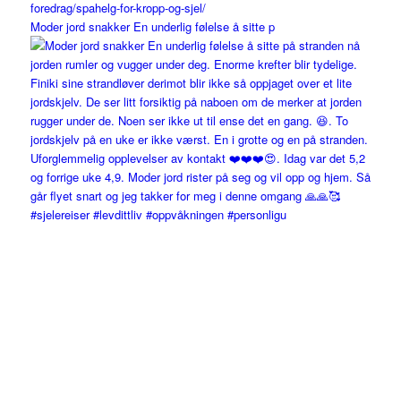
Moder jord snakker En underlig følelse å sitte p
#sjelereiser #levdittliv #oppvåkningen #personligu