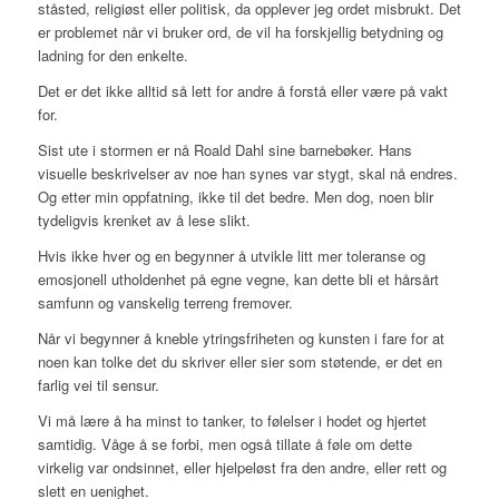
ståsted, religiøst eller politisk, da opplever jeg ordet misbrukt. Det
er problemet når vi bruker ord, de vil ha forskjellig betydning og
ladning for den enkelte.
Det er det ikke alltid så lett for andre å forstå eller være på vakt
for.
Sist ute i stormen er nå Roald Dahl sine barnebøker. Hans
visuelle beskrivelser av noe han synes var stygt, skal nå endres.
Og etter min oppfatning, ikke til det bedre. Men dog, noen blir
tydeligvis krenket av å lese slikt.
Hvis ikke hver og en begynner å utvikle litt mer toleranse og
emosjonell utholdenhet på egne vegne, kan dette bli et hårsårt
samfunn og vanskelig terreng fremover.
Når vi begynner å kneble ytringsfriheten og kunsten i fare for at
noen kan tolke det du skriver eller sier som støtende, er det en
farlig vei til sensur.
Vi må lære å ha minst to tanker, to følelser i hodet og hjertet
samtidig. Våge å se forbi, men også tillate å føle om dette
virkelig var ondsinnet, eller hjelpeløst fra den andre, eller rett og
slett en uenighet.