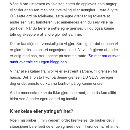
Våge å stå i stormen av følelser, enten de oppleves som angrep
eller det er en ren meningsutveksling eller uenighet. Lære å lytte
OG sette ord på følelsene, sette egne grenser og tolerere at
andre ser livet, håndterer livet annerledes enn du selv ville ha
gjort det. Når du lærer å sette egne grenser, vil du også kunne
tåle og akseptere at andre gjør det samme.
Det er kanskje det vanskeligste vi gjør. Særlig når det er noen vi
er glad i eller en sak vi engasjerer oss i. Vi vil så gjerne at andre
er enig med oss, ser tingene på samme måte
(Se mer om ansvar
rundt overtalelse i egen blogg her).
Vi har alle skalaer fra hvor vi er ekstremt sårbare, til grensen for
hårsår. Det å forstå hvor på denne grensen DU SELV beveger
deg er det eneste du kan ha kontroll på og kunne endre.
Andre mennesker kan du ikke gjøre noe med, men du kan alltid
bidra ved å endre egen adferd og innsikt.
Krenkelse eller ytringsfrihet?
Noen misbruker (i min verden) ordet krenkelse, de bruker det i
situasjoner bare fordi de er uenig med noen. Fordi de har et annet