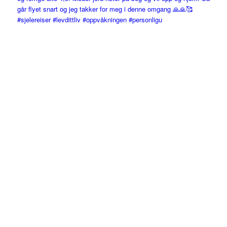
#sjelereiser #levdittliv #oppvåkningen #personligu