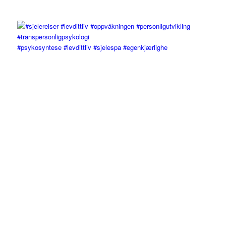
#psykosyntese #levdittliv #sjelespa #egenkjærlighe