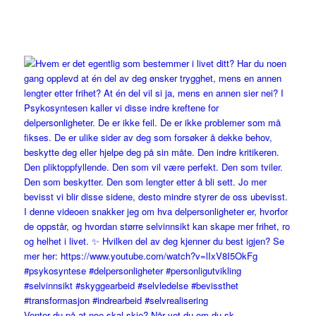
Venter du på at noe skal skje? Når vet du om du sk