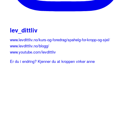
lev_dittliv
www.levdittliv.no/kurs-og-foredrag/spahelg-for-kropp-og-sjel/
www.levdittliv.no/blogg/
www.youtube.com/levdittliv
Er du i endring? Kjenner du at kroppen virker anne