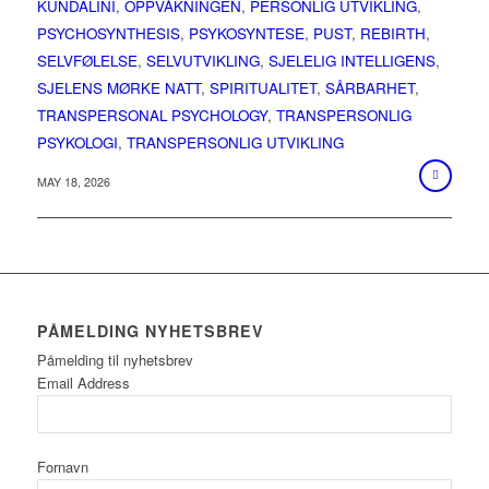
KUNDALINI
,
OPPVÅKNINGEN
,
PERSONLIG UTVIKLING
,
PSYCHOSYNTHESIS
,
PSYKOSYNTESE
,
PUST
,
REBIRTH
,
SELVFØLELSE
,
SELVUTVIKLING
,
SJELELIG INTELLIGENS
,
SJELENS MØRKE NATT
,
SPIRITUALITET
,
SÅRBARHET
,
TRANSPERSONAL PSYCHOLOGY
,
TRANSPERSONLIG
PSYKOLOGI
,
TRANSPERSONLIG UTVIKLING
MAY 18, 2026
PÅMELDING NYHETSBREV
Påmelding til nyhetsbrev
Email Address
Fornavn