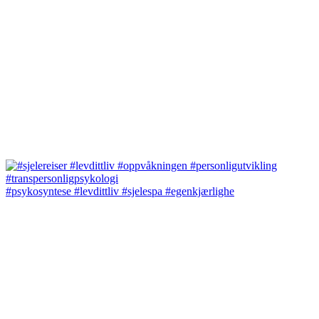
#psykosyntese #levdittliv #sjelespa #egenkjærlighe