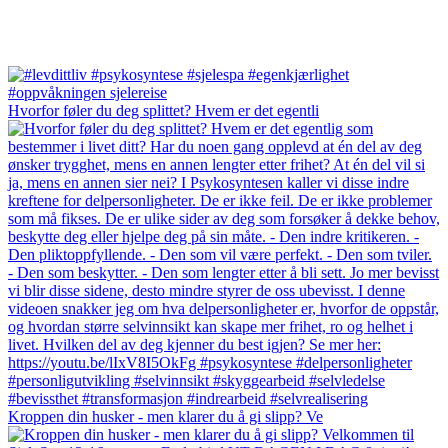
Hvorfor føler du deg splittet? Hvem er det egentli
Kroppen din husker - men klarer du å gi slipp? Ve