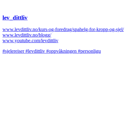
lev_dittliv
www.levdittliv.no/kurs-og-foredrag/spahelg-for-kropp-og-sjel/
www.levdittliv.no/blogg/
www.youtube.com/levdittliv
#sjelereiser #levdittliv #oppvåkningen #personligu