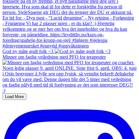
God ny måte godt folk <3
Minner om faglig veiledning med PFO for terapeuter
Load More