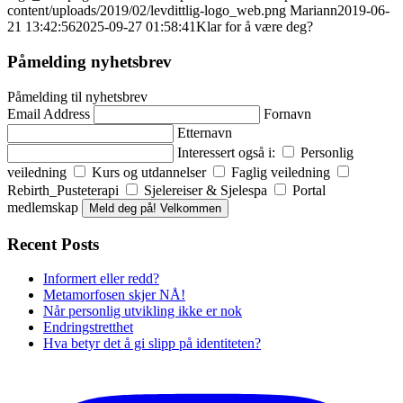
content/uploads/2019/02/levdittlig-logo_web.png
Mariann
2019-06-
21 13:42:56
2025-09-27 01:58:41
Klar for å være deg?
Påmelding nyhetsbrev
Påmelding til nyhetsbrev
Email Address
Fornavn
Etternavn
Interessert også i:
Personlig
veiledning
Kurs og utdannelser
Faglig veiledning
Rebirth_Pusteterapi
Sjelereiser & Sjelespa
Portal
medlemskap
Meld deg på! Velkommen
Recent Posts
Informert eller redd?
Metamorfosen skjer NÅ!
Når personlig utvikling ikke er nok
Endringstretthet
Hva betyr det å gi slipp på identiteten?