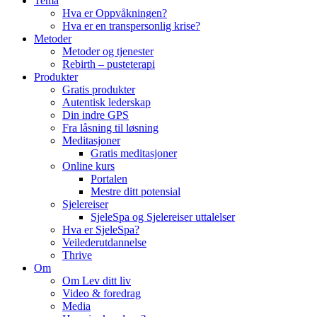
Tema
Hva er Oppvåkningen?
Hva er en transpersonlig krise?
Metoder
Metoder og tjenester
Rebirth – pusteterapi
Produkter
Gratis produkter
Autentisk lederskap
Din indre GPS
Fra låsning til løsning
Meditasjoner
Gratis meditasjoner
Online kurs
Portalen
Mestre ditt potensial
Sjelereiser
SjeleSpa og Sjelereiser uttalelser
Hva er SjeleSpa?
Veilederutdannelse
Thrive
Om
Om Lev ditt liv
Video & foredrag
Media