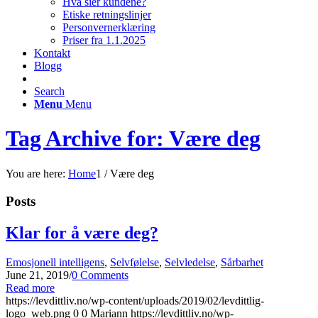
Hva sier kundene?
Etiske retningslinjer
Personvernerklæring
Priser fra 1.1.2025
Kontakt
Blogg
Search
Menu
Menu
Tag Archive for: Være deg
You are here:
Home
1
/
Være deg
Posts
Klar for å være deg?
Emosjonell intelligens
,
Selvfølelse
,
Selvledelse
,
Sårbarhet
June 21, 2019
/
0 Comments
Read more
https://levdittliv.no/wp-content/uploads/2019/02/levdittlig-
logo_web.png
0
0
Mariann
https://levdittliv.no/wp-