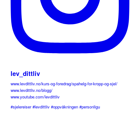
lev_dittliv
www.levdittliv.no/kurs-og-foredrag/spahelg-for-kropp-og-sjel/
www.levdittliv.no/blogg/
www.youtube.com/levdittliv
#sjelereiser #levdittliv #oppvåkningen #personligu