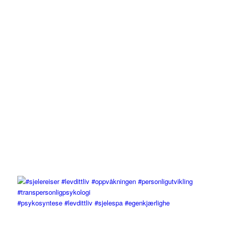
#psykosyntese #levdittliv #sjelespa #egenkjærlighe