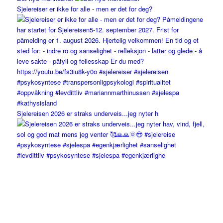
Sjelereiser er ikke for alle - men er det for deg?
Sjelereisen 2026 er straks underveis...jeg nyter h
#levdittliv #psykosyntese #sjelespa #egenkjærlighe