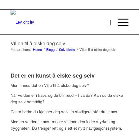
Viljen til å elske deg selv
You are here:
Home
/
Blogg
/
Selvfølelse
/
Viljen til å elske deg selv
Det er en kunst å elske seg selv
Men finnes det en Vilje til å elske deg selv?
Når verden er i kaos og du blir redd – hva da? Kan du da elske
deg selv samtidig?
Desto bedre du kjenner deg selv, jo stødigere står du i kaos.
Med en verden i kaos trenger vi finne den indre styrken og
tryggheten. Du trenger rett og slett et nytt navigasjonssystem.