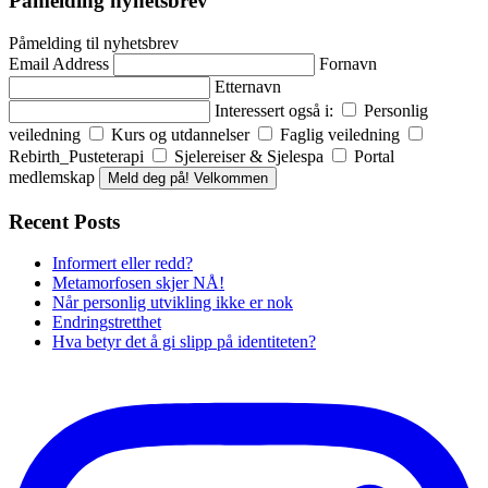
Påmelding nyhetsbrev
Påmelding til nyhetsbrev
Email Address
Fornavn
Etternavn
Interessert også i:
Personlig
veiledning
Kurs og utdannelser
Faglig veiledning
Rebirth_Pusteterapi
Sjelereiser & Sjelespa
Portal
medlemskap
Meld deg på! Velkommen
Recent Posts
Informert eller redd?
Metamorfosen skjer NÅ!
Når personlig utvikling ikke er nok
Endringstretthet
Hva betyr det å gi slipp på identiteten?