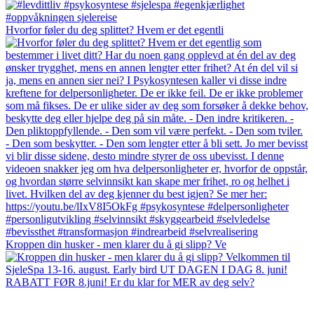
Hvorfor føler du deg splittet? Hvem er det egentli
Kroppen din husker - men klarer du å gi slipp? Ve
RABATT FØR 8.juni! Er du klar for MER av deg selv?