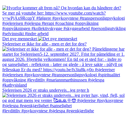
Det nye mennesket
Sjelereiser er ikke for alle - men er det for deg?
Sjelereisen 2026 er straks underveis...jeg nyter h
#levdittliv #psykosyntese #sjelespa #egenkjærlighe