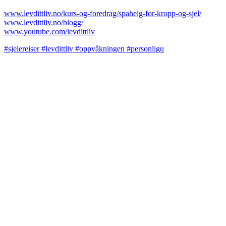
www.levdittliv.no/kurs-og-foredrag/spahelg-for-kropp-og-sjel/
www.levdittliv.no/blogg/
www.youtube.com/levdittliv
#sjelereiser #levdittliv #oppvåkningen #personligu