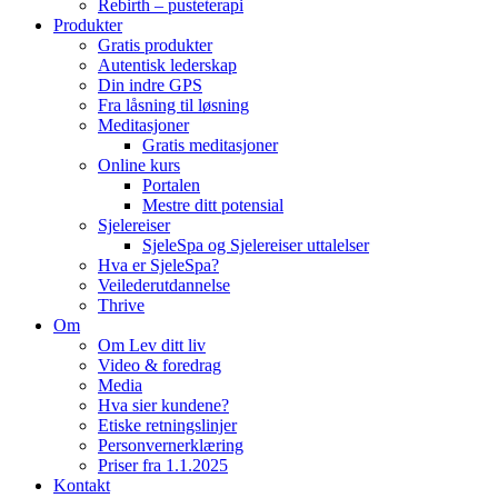
Rebirth – pusteterapi
Produkter
Gratis produkter
Autentisk lederskap
Din indre GPS
Fra låsning til løsning
Meditasjoner
Gratis meditasjoner
Online kurs
Portalen
Mestre ditt potensial
Sjelereiser
SjeleSpa og Sjelereiser uttalelser
Hva er SjeleSpa?
Veilederutdannelse
Thrive
Om
Om Lev ditt liv
Video & foredrag
Media
Hva sier kundene?
Etiske retningslinjer
Personvernerklæring
Priser fra 1.1.2025
Kontakt