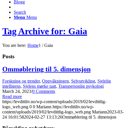
Blogg
Search
Menu
Menu
Tag Archive for: Gaia
You are here:
Home
1
/
Gaia
Posts
Ommøblering til 5. dimensjon
Forskning og trender
,
Oppvåkningen
,
Selvutvikling
,
Sjelelig
intelligens
,
Sjelens mørke natt
,
Transpersonlig psykologi
March 24, 2023
/
0 Comments
Read more
https://levdittliv.no/wp-content/uploads/2019/02/levdittlig-
logo_web.png
0
0
Mariann
https://levdittliv.no/wp-
content/uploads/2019/02/levdittlig-logo_web.png
Mariann
2023-03-
24 16:01:58
2024-02-27 13:13:26
Ommøblering til 5. dimensjon