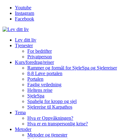
Youtube
Instagram
Facebook
Lev ditt liv
Tjenester
For bedrifter
Privatperson
Kurs/foredrag/reiser
Rammer og formål for SjeleSpa og Sjelereiser
8-8 Løve portalen
Portalen
Faglig veiledning
Heltens reise
SjeleSpa
Spahelg for kropp og sjel
Sjelereise til Karpathos
Tema
Hva er Oppvåkningen?
Hva er en transpersonlig krise?
Metoder
Metoder og tjenester