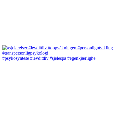
#psykosyntese #levdittliv #sjelespa #egenkjærlighe